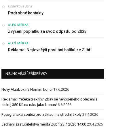
Onderkova Jana
:
Podrobné kontakty
:
ALEŠ MĚRKA
Zvýšení poplatku za svoz odpadu od 2023
:
ALEŠ MĚRKA
Reklama: Nejlevnější posílání balíků ze Zubří
NEJNOVĚJŠÍ PŘÍSPĚVKY
Nový Alzabox na Horním konci
17.6.2026
Reklama: Přetéká ti skříň? Zbav se nenošeného oblečení a
získej 380 Kč na ruku jako bonus!
6.6.2026
Fotografická soutěž pro základní a střední školy
27.4.2026
Jednání zastupitelstva města Zubří 23.4.2026 14:00
23.4.2026