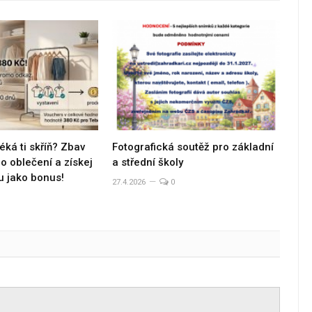
éká ti skříň? Zbav
Fotografická soutěž pro základní
 oblečení a získej
a střední školy
u jako bonus!
27.4.2026
0