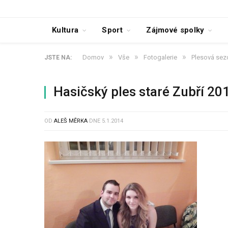
Kultura
Sport
Zájmové spolky
»
»
»
Domov
Vše
Fotogalerie
Plesová sez
JSTE NA:
Hasičský ples staré Zubří 2
OD
ALEŠ MĚRKA
DNE
5.1.2014