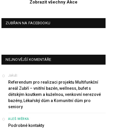
Zobrazit všechny Akce
ZUBŘAN NA FACEBOOKU
NEJNOVĚJŠÍ KOMENTÁŘE
Jakub
:
Referendum pro realizaci projektu Multifunkční
areál Zubří – vnitřní bazén, wellness, bufet s
dětským koutkem a kuželnou, venkovní nerezové
bazény, Lékařský dům a Komunitní dům pro
seniory
:
ALEŠ MĚRKA
Podrobné kontakty