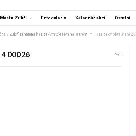
Město Zubří
Fotogalerie
Kalendář akcí
Ostatní
»
óna v Zubří zahájena hasičským plesem na starém
Hasičský ples staré Zu
014 00026
0