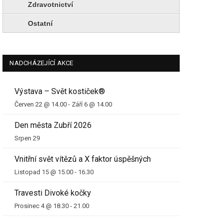
Zdravotnictví
Ostatní
NADCHÁZEJÍCÍ AKCE
Výstava – Svět kostiček®
Červen 22 @ 14.00
-
Září 6 @ 14.00
Den města Zubří 2026
Srpen 29
Vnitřní svět vítězů a X faktor úspěšných
Listopad 15 @ 15.00
-
16.30
Travesti Divoké kočky
Prosinec 4 @ 18.30
-
21.00