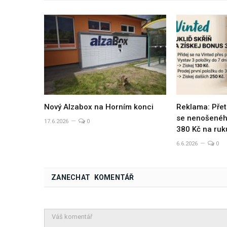
Nový Alzabox na Horním konci
Reklama: Přet
se nenošeného
17.6.2026
0
380 Kč na ruk
6.6.2026
0
ZANECHAT KOMENTÁŘ