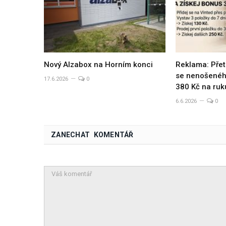
Nový Alzabox na Horním konci
Reklama: Přet
se nenošeného
17.6.2026
0
380 Kč na ruk
6.6.2026
0
ZANECHAT KOMENTÁŘ