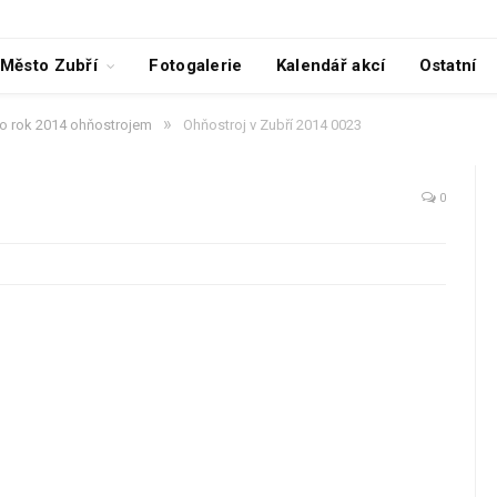
Město Zubří
Fotogalerie
Kalendář akcí
Ostatní
»
alo rok 2014 ohňostrojem
Ohňostroj v Zubří 2014 0023
0