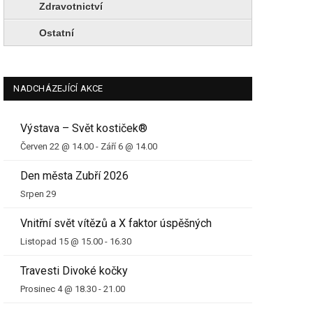
Zdravotnictví
Ostatní
NADCHÁZEJÍCÍ AKCE
Výstava – Svět kostiček®
Červen 22 @ 14.00
-
Září 6 @ 14.00
Den města Zubří 2026
Srpen 29
Vnitřní svět vítězů a X faktor úspěšných
Listopad 15 @ 15.00
-
16.30
Travesti Divoké kočky
Prosinec 4 @ 18.30
-
21.00