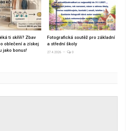
éká ti skříň? Zbav
Fotografická soutěž pro základní
 oblečení a získej
a střední školy
u jako bonus!
27.4.2026
0