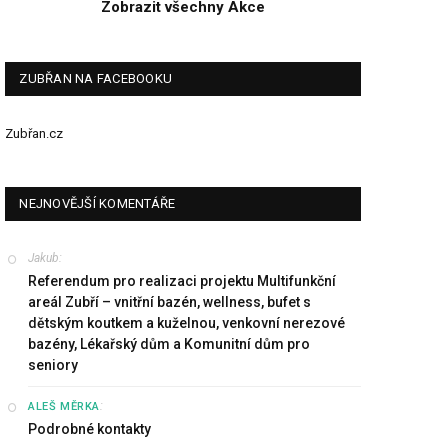
Zobrazit všechny Akce
ZUBŘAN NA FACEBOOKU
Zubřan.cz
NEJNOVĚJŠÍ KOMENTÁŘE
Jakub
:
Referendum pro realizaci projektu Multifunkční
areál Zubří – vnitřní bazén, wellness, bufet s
dětským koutkem a kuželnou, venkovní nerezové
bazény, Lékařský dům a Komunitní dům pro
seniory
:
ALEŠ MĚRKA
Podrobné kontakty