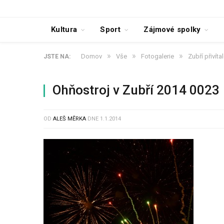
Kultura
Sport
Zájmové spolky
»
»
»
Domov
Vše
Fotogalerie
Zubří přivít
JSTE NA:
Ohňostroj v Zubří 2014 0023
OD
ALEŠ MĚRKA
DNE
1.1.2014