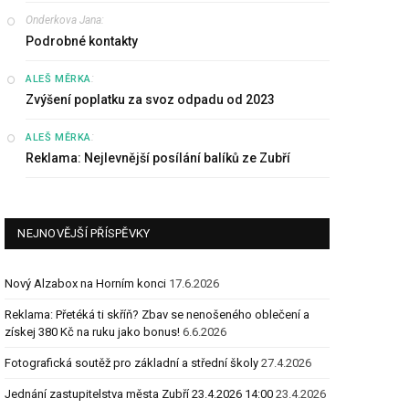
Onderkova Jana
:
Podrobné kontakty
:
ALEŠ MĚRKA
Zvýšení poplatku za svoz odpadu od 2023
:
ALEŠ MĚRKA
Reklama: Nejlevnější posílání balíků ze Zubří
NEJNOVĚJŠÍ PŘÍSPĚVKY
Nový Alzabox na Horním konci
17.6.2026
Reklama: Přetéká ti skříň? Zbav se nenošeného oblečení a
získej 380 Kč na ruku jako bonus!
6.6.2026
Fotografická soutěž pro základní a střední školy
27.4.2026
Jednání zastupitelstva města Zubří 23.4.2026 14:00
23.4.2026