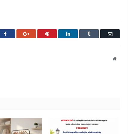
Facebook
Google+
Pinterest
LinkedIn
Tumblr
Email
Website