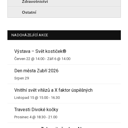
Zdravotnictví
Ostatní
NADCHÁZEJÍCÍ AKCE
Výstava – Svět kostiček®
Červen 22 @ 14.00
-
Září 6 @ 14.00
Den města Zubří 2026
Srpen 29
Vnitřní svět vítězů a X faktor úspěšných
Listopad 15 @ 15.00
-
16.30
Travesti Divoké kočky
Prosinec 4 @ 18.30
-
21.00