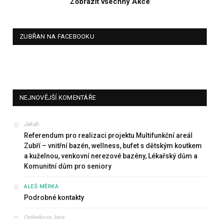
Zobrazit všechny Akce
ZUBŘAN NA FACEBOOKU
NEJNOVĚJŠÍ KOMENTÁŘE
Jakub
:
Referendum pro realizaci projektu Multifunkční areál
Zubří – vnitřní bazén, wellness, bufet s dětským koutkem
a kuželnou, venkovní nerezové bazény, Lékařský dům a
Komunitní dům pro seniory
:
ALEŠ MĚRKA
Podrobné kontakty
Onderkova Jana
: