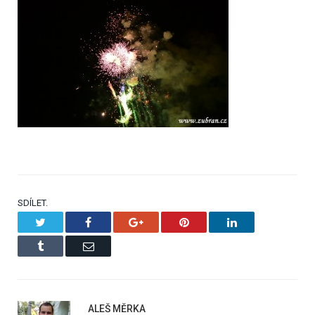
SDÍLET.
Twitter
Facebook
Google+
Pinterest
LinkedIn
Tumblr
Email
ALEŠ MĚRKA