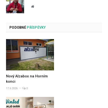
Website
PODOBNÉ
PŘÍSPĚVKY
Nový Alzabox na Horním
konci
17.6.2026
0