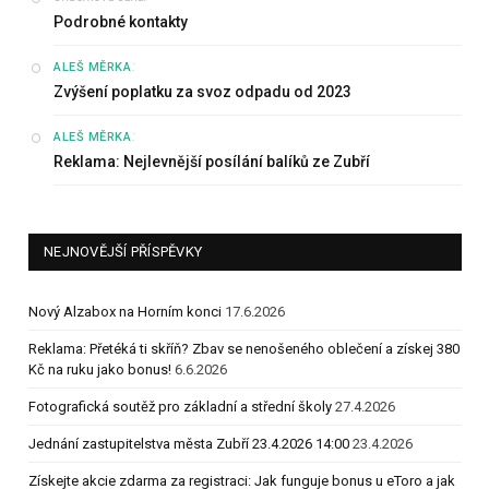
Podrobné kontakty
:
ALEŠ MĚRKA
Zvýšení poplatku za svoz odpadu od 2023
:
ALEŠ MĚRKA
Reklama: Nejlevnější posílání balíků ze Zubří
NEJNOVĚJŠÍ PŘÍSPĚVKY
Nový Alzabox na Horním konci
17.6.2026
Reklama: Přetéká ti skříň? Zbav se nenošeného oblečení a získej 380
Kč na ruku jako bonus!
6.6.2026
Fotografická soutěž pro základní a střední školy
27.4.2026
Jednání zastupitelstva města Zubří 23.4.2026 14:00
23.4.2026
Získejte akcie zdarma za registraci: Jak funguje bonus u eToro a jak