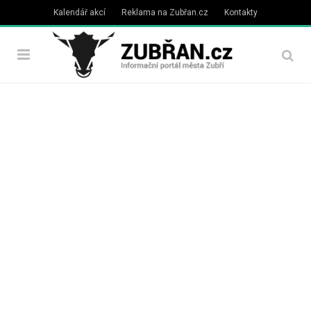
Kalendář akcí
Reklama na Zubřan.cz
Kontakty