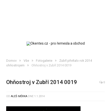
»
»
»
Domov
Vše
Fotogalerie
Zubří přivítalo rok 2014
»
ohňostrojem
Ohňostroj v Zubří 2014 0019
Ohňostroj v Zubří 2014 0019
0
OD
ALEŠ MĚRKA
DNE
1.1.2014