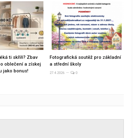
éká ti skříň? Zbav
Fotografická soutěž pro základní
 oblečení a získej
a střední školy
u jako bonus!
27.4.2026
0