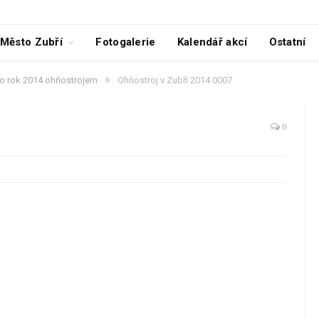
Město Zubří
Fotogalerie
Kalendář akcí
Ostatní
»
alo rok 2014 ohňostrojem
Ohňostroj v Zubří 2014 0007
0