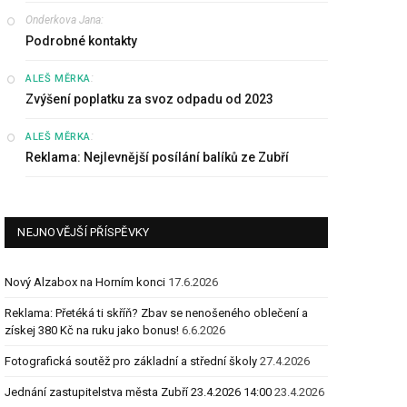
Onderkova Jana
:
Podrobné kontakty
:
ALEŠ MĚRKA
Zvýšení poplatku za svoz odpadu od 2023
:
ALEŠ MĚRKA
Reklama: Nejlevnější posílání balíků ze Zubří
NEJNOVĚJŠÍ PŘÍSPĚVKY
Nový Alzabox na Horním konci
17.6.2026
Reklama: Přetéká ti skříň? Zbav se nenošeného oblečení a
získej 380 Kč na ruku jako bonus!
6.6.2026
Fotografická soutěž pro základní a střední školy
27.4.2026
Jednání zastupitelstva města Zubří 23.4.2026 14:00
23.4.2026