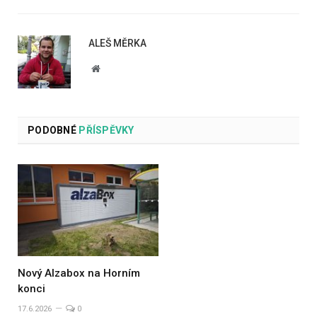
ALEŠ MĚRKA
Website
PODOBNÉ
PŘÍSPĚVKY
Nový Alzabox na Horním
konci
17.6.2026
0