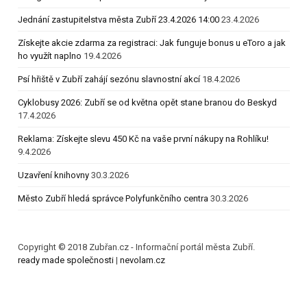
Jednání zastupitelstva města Zubří 23.4.2026 14:00
23.4.2026
Získejte akcie zdarma za registraci: Jak funguje bonus u eToro a jak
ho využít naplno
19.4.2026
Psí hřiště v Zubří zahájí sezónu slavnostní akcí
18.4.2026
Cyklobusy 2026: Zubří se od května opět stane branou do Beskyd
17.4.2026
Reklama: Získejte slevu 450 Kč na vaše první nákupy na Rohlíku!
9.4.2026
Uzavření knihovny
30.3.2026
Město Zubří hledá správce Polyfunkčního centra
30.3.2026
Copyright © 2018 Zubřan.cz - Informační portál města Zubří.
ready made společnosti
|
nevolam.cz