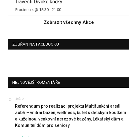
Travesti Divoké kočky
Prosinec 4 @ 18.30
-
21.00
Zobrazit všechny Akce
ZUBŘAN NA FACEBOOKU
NEJNOVĚJŠÍ KOMENTÁŘE
Jakub
:
Referendum pro realizaci projektu Multifunkční areál
Zubří – vnitřní bazén, wellness, bufet s dětským koutkem
a kuželnou, venkovní nerezové bazény, Lékařský dům a
Komunitní dům pro seniory