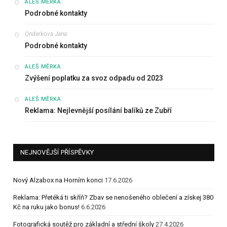
:
ALEŠ MĚRKA
Podrobné kontakty
Onderkova Jana
:
Podrobné kontakty
:
ALEŠ MĚRKA
Zvýšení poplatku za svoz odpadu od 2023
:
ALEŠ MĚRKA
Reklama: Nejlevnější posílání balíků ze Zubří
NEJNOVĚJŠÍ PŘÍSPĚVKY
Nový Alzabox na Horním konci
17.6.2026
Reklama: Přetéká ti skříň? Zbav se nenošeného oblečení a získej 380
Kč na ruku jako bonus!
6.6.2026
Fotografická soutěž pro základní a střední školy
27.4.2026