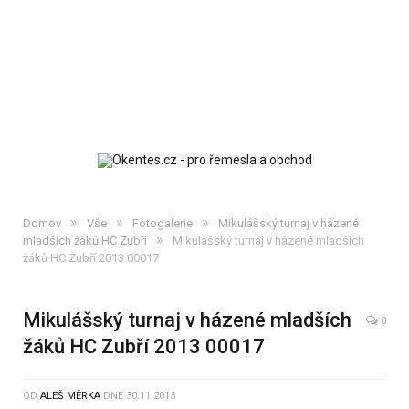
»
»
»
Domov
Vše
Fotogalerie
Mikulášský turnaj v házené
»
mladších žáků HC Zubří
Mikulášský turnaj v házené mladších
žáků HC Zubří 2013 00017
Mikulášský turnaj v házené mladších
0
žáků HC Zubří 2013 00017
OD
ALEŠ MĚRKA
DNE
30.11.2013