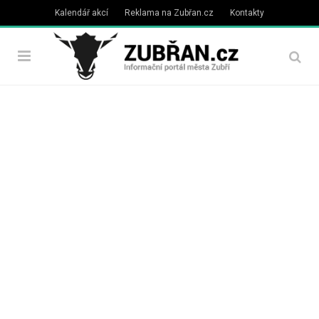
Kalendář akcí
Reklama na Zubřan.cz
Kontakty