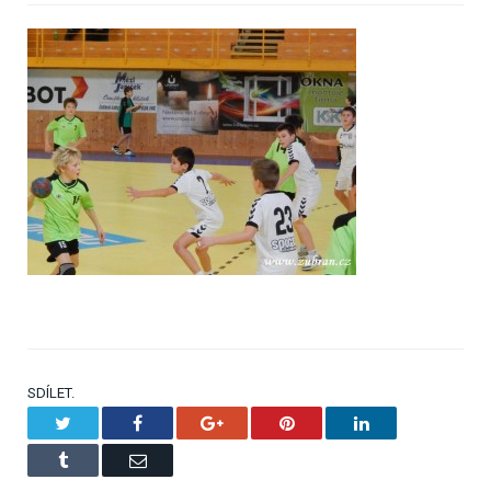
SDÍLET.
Twitter
Facebook
Google+
Pinterest
LinkedIn
Tumblr
Email