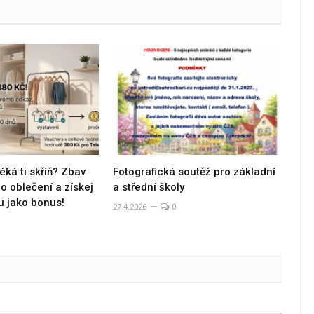
éká ti skříň? Zbav
Fotografická soutěž pro základní
 oblečení a získej
a střední školy
u jako bonus!
27.4.2026
0