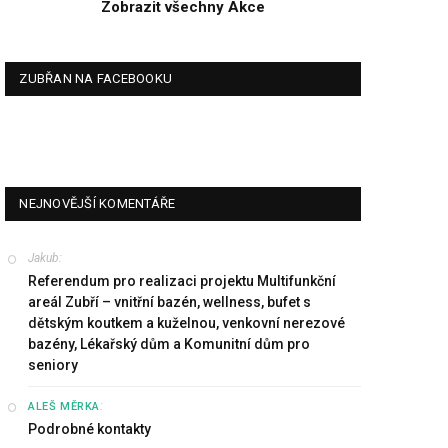
Zobrazit všechny Akce
ZUBŘAN NA FACEBOOKU
NEJNOVĚJŠÍ KOMENTÁŘE
Jakub
:
Referendum pro realizaci projektu Multifunkční
areál Zubří – vnitřní bazén, wellness, bufet s
dětským koutkem a kuželnou, venkovní nerezové
bazény, Lékařský dům a Komunitní dům pro
seniory
:
ALEŠ MĚRKA
Podrobné kontakty