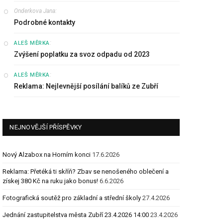
Onderkova Jana
:
Podrobné kontakty
:
ALEŠ MĚRKA
Zvýšení poplatku za svoz odpadu od 2023
:
ALEŠ MĚRKA
Reklama: Nejlevnější posílání balíků ze Zubří
NEJNOVĚJŠÍ PŘÍSPĚVKY
Nový Alzabox na Horním konci
17.6.2026
Reklama: Přetéká ti skříň? Zbav se nenošeného oblečení a
získej 380 Kč na ruku jako bonus!
6.6.2026
Fotografická soutěž pro základní a střední školy
27.4.2026
Jednání zastupitelstva města Zubří 23.4.2026 14:00
23.4.2026