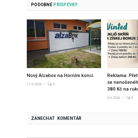
PODOBNÉ
PŘÍSPĚVKY
Nový Alzabox na Horním konci
Reklama: Přet
se nenošeného
17.6.2026
0
380 Kč na ruk
6.6.2026
0
ZANECHAT KOMENTÁŘ