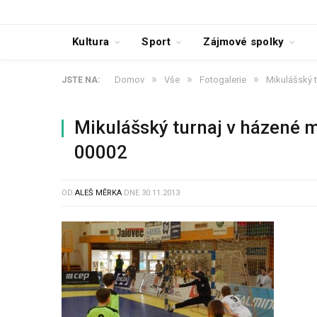
Kultura
Sport
Zájmové spolky
»
»
»
Domov
Vše
Fotogalerie
Mikulášský t
JSTE NA:
Mikulášský turnaj v házené 
00002
OD
ALEŠ MĚRKA
DNE
30.11.2013