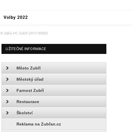
Volby 2022
ích žáků HC Zubří 2013 00002
UŽITEČNÉ INFORMACE
Město Zubří
Městský úřad
Farnost Zubří
Restaurace
Školství
Reklama na Zubřan.cz