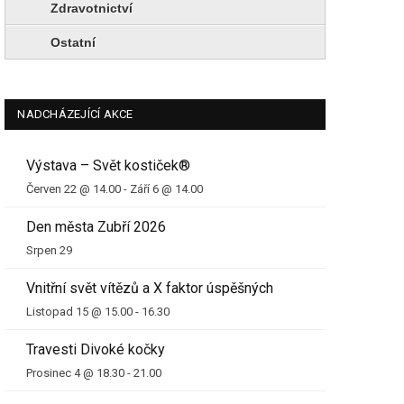
Zdravotnictví
Ostatní
NADCHÁZEJÍCÍ AKCE
Výstava – Svět kostiček®
Červen 22 @ 14.00
-
Září 6 @ 14.00
Den města Zubří 2026
Srpen 29
Vnitřní svět vítězů a X faktor úspěšných
Listopad 15 @ 15.00
-
16.30
Travesti Divoké kočky
Prosinec 4 @ 18.30
-
21.00