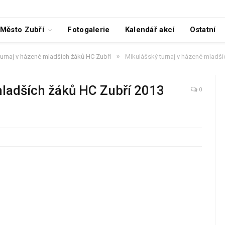
Město Zubří
Fotogalerie
Kalendář akcí
Ostatní
»
urnaj v házené mladších žáků HC Zubří
Mikulášský turnaj v házené mladš
mladších žáků HC Zubří 2013
0