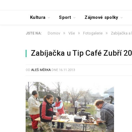
Kultura
Sport
Zájmové spolky
»
»
»
Domov
Vše
Fotogalerie
Zabíjačka a
JSTE NA:
Zabíjačka u Tip Café Zubří 2
OD
ALEŠ MĚRKA
DNE
16.11.2013