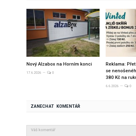
Nový Alzabox na Horním konci
Reklama: Přet
se nenošeného
17.6.2026
0
380 Kč na ruk
6.6.2026
0
ZANECHAT KOMENTÁŘ