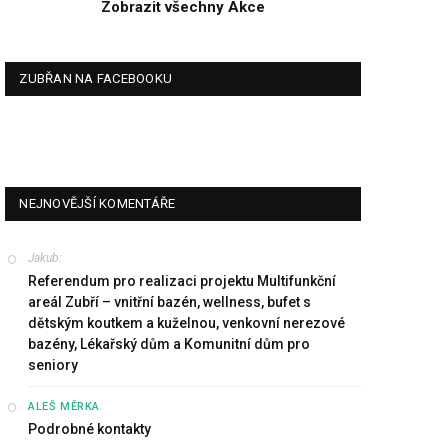
Zobrazit všechny Akce
ZUBŘAN NA FACEBOOKU
NEJNOVĚJŠÍ KOMENTÁŘE
Jakub
:
Referendum pro realizaci projektu Multifunkční
areál Zubří – vnitřní bazén, wellness, bufet s
dětským koutkem a kuželnou, venkovní nerezové
bazény, Lékařský dům a Komunitní dům pro
seniory
:
ALEŠ MĚRKA
Podrobné kontakty