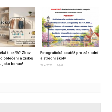
éká ti skříň? Zbav
Fotografická soutěž pro základní
 oblečení a získej
a střední školy
u jako bonus!
27.4.2026
0