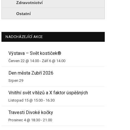
Zdravotnictví
Ostatní
NADCHÁZEJÍCÍ AKCE
Výstava – Svět kostiček®
Červen 22 @ 14.00
-
Září 6 @ 14.00
Den města Zubří 2026
Srpen 29
Vnitřní svět vítězů a X faktor úspěšných
Listopad 15 @ 15.00
-
16.30
Travesti Divoké kočky
Prosinec 4 @ 18.30
-
21.00