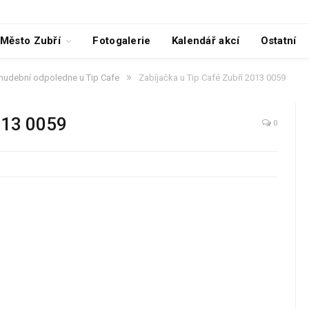
Město Zubří
Fotogalerie
Kalendář akcí
Ostatní
»
 hudební odpoledne u Tip Cafe
Zabíjačka u Tip Café Zubří 2013 0059
013 0059
0