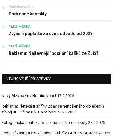
Onderkova Jana
:
Podrobné kontakty
:
ALEŠ MĚRKA
Zvýšení poplatku za svoz odpadu od 2023
:
ALEŠ MĚRKA
Reklama: Nejlevnější posílání balíků ze Zubří
NEJNOVĚJŠÍ PŘÍSPĚVKY
Nový Alzabox na Horním konci
17.6.2026
Reklama: Přetéká ti skříň? Zbav se nenošeného oblečení a
získej 380 Kč na ruku jako bonus!
6.6.2026
Fotografická soutěž pro základní a střední školy
27.4.2026
Jednání zastupitelstva města Zubří 23.4.2026 14:00
23.4.2026