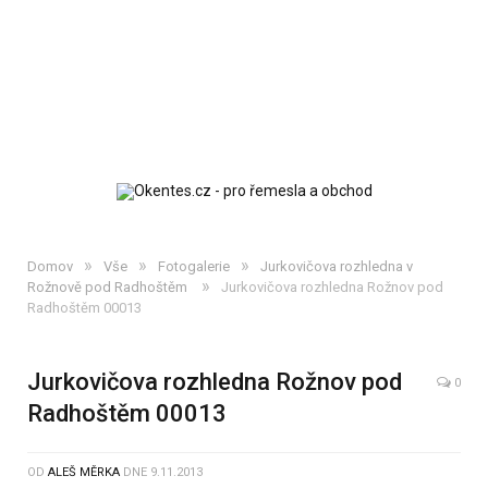
»
»
»
Domov
Vše
Fotogalerie
Jurkovičova rozhledna v
»
Rožnově pod Radhoštěm
Jurkovičova rozhledna Rožnov pod
Radhoštěm 00013
Jurkovičova rozhledna Rožnov pod
0
Radhoštěm 00013
OD
ALEŠ MĚRKA
DNE
9.11.2013