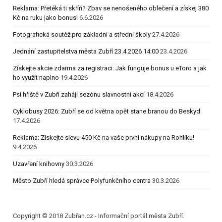
Reklama: Přetéká ti skříň? Zbav se nenošeného oblečení a získej 380
Kč na ruku jako bonus!
6.6.2026
Fotografická soutěž pro základní a střední školy
27.4.2026
Jednání zastupitelstva města Zubří 23.4.2026 14:00
23.4.2026
Získejte akcie zdarma za registraci: Jak funguje bonus u eToro a jak
ho využít naplno
19.4.2026
Psí hřiště v Zubří zahájí sezónu slavnostní akcí
18.4.2026
Cyklobusy 2026: Zubří se od května opět stane branou do Beskyd
17.4.2026
Reklama: Získejte slevu 450 Kč na vaše první nákupy na Rohlíku!
9.4.2026
Uzavření knihovny
30.3.2026
Město Zubří hledá správce Polyfunkčního centra
30.3.2026
Copyright © 2018 Zubřan.cz - Informační portál města Zubří.