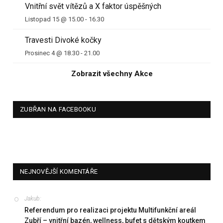
Vnitřní svět vítězů a X faktor úspěšných
Listopad 15 @ 15.00
-
16.30
Travesti Divoké kočky
Prosinec 4 @ 18.30
-
21.00
Zobrazit všechny Akce
ZUBŘAN NA FACEBOOKU
NEJNOVĚJŠÍ KOMENTÁŘE
Jakub
:
Referendum pro realizaci projektu Multifunkční areál
Zubří – vnitřní bazén, wellness, bufet s dětským koutkem