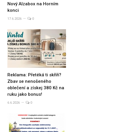
Nový Alzabox na Horním
konci
17.6.2026
0
Reklama: Přetéká ti skříň?
Zbav se nenošeného
oblečení a získej 380 Kč na
ruku jako bonus!
6.6.2026
0