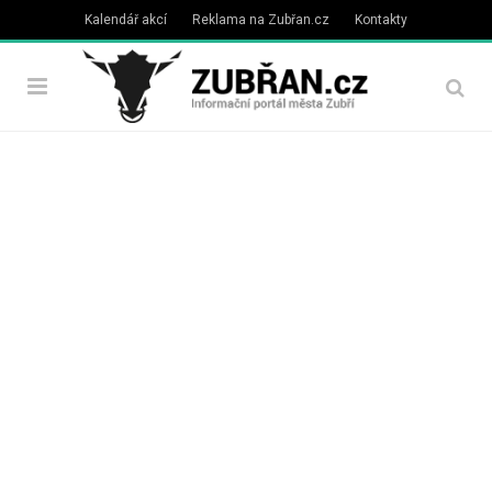
Kalendář akcí
Reklama na Zubřan.cz
Kontakty