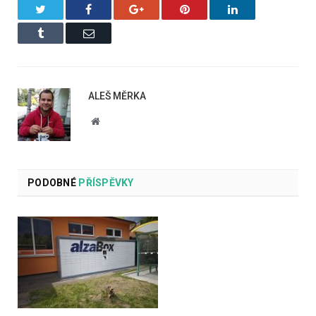
Twitter
Facebook
Google+
Pinterest
LinkedIn
Tumblr
Email
ALEŠ MĚRKA
Website
PODOBNÉ
PŘÍSPĚVKY