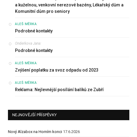
a kuželnou, venkovní nerezové bazény, Lékařský dům a
Komunitní dům pro seniory
:
ALEŠ MĚRKA
Podrobné kontakty
Onderkova Jana
:
Podrobné kontakty
:
ALEŠ MĚRKA
Zvýšení poplatku za svoz odpadu od 2023
:
ALEŠ MĚRKA
Reklama: Nejlevnější posílání balíků ze Zubří
NEJNOVĚJŠÍ PŘÍSPĚVKY
Nový Alzabox na Horním konci
17.6.2026