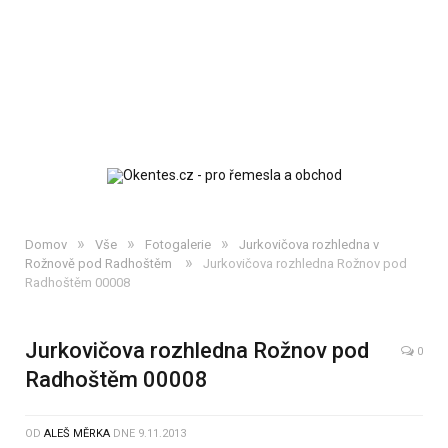
»
»
»
Domov
Vše
Fotogalerie
Jurkovičova rozhledna v
»
Rožnově pod Radhoštěm
Jurkovičova rozhledna Rožnov pod
Radhoštěm 00008
Jurkovičova rozhledna Rožnov pod
0
Radhoštěm 00008
OD
ALEŠ MĚRKA
DNE
9.11.2013