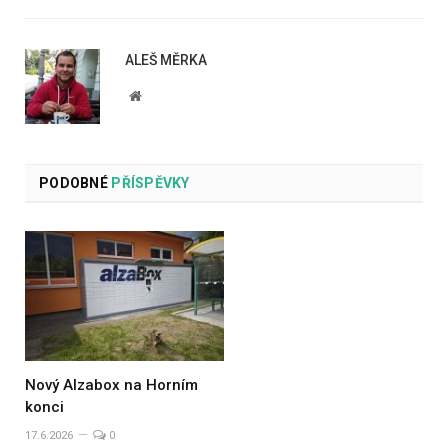
ALEŠ MĚRKA
Website
PODOBNÉ
PŘÍSPĚVKY
Nový Alzabox na Horním
konci
17.6.2026
0