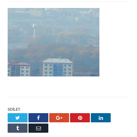
SDÍLET.
Twitter
Facebook
Google+
Pinterest
LinkedIn
Tumblr
Email