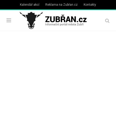
Kalendář akcí
Reklama na Zubřan.cz
Kontakty