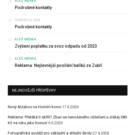
:
ALEŠ MĚRKA
Podrobné kontakty
Onderkova Jana
:
Podrobné kontakty
:
ALEŠ MĚRKA
Zvýšení poplatku za svoz odpadu od 2023
:
ALEŠ MĚRKA
Reklama: Nejlevnější posílání balíků ze Zubří
NEJNOVĚJŠÍ PŘÍSPĚVKY
Nový Alzabox na Horním konci
17.6.2026
Reklama: Přetéká ti skříň? Zbav se nenošeného oblečení a získej 380
Kč na ruku jako bonus!
6.6.2026
Fotografická soutěž pro základní a střední školy
27.4.2026