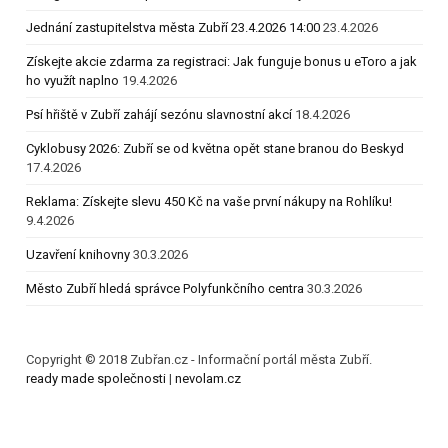
Jednání zastupitelstva města Zubří 23.4.2026 14:00
23.4.2026
Získejte akcie zdarma za registraci: Jak funguje bonus u eToro a jak
ho využít naplno
19.4.2026
Psí hřiště v Zubří zahájí sezónu slavnostní akcí
18.4.2026
Cyklobusy 2026: Zubří se od května opět stane branou do Beskyd
17.4.2026
Reklama: Získejte slevu 450 Kč na vaše první nákupy na Rohlíku!
9.4.2026
Uzavření knihovny
30.3.2026
Město Zubří hledá správce Polyfunkčního centra
30.3.2026
Copyright © 2018 Zubřan.cz - Informační portál města Zubří.
ready made společnosti
|
nevolam.cz