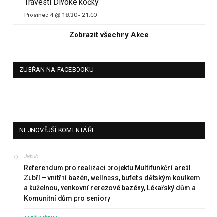
Travesti Divoké kočky
Prosinec 4 @ 18.30
-
21.00
Zobrazit všechny Akce
ZUBŘAN NA FACEBOOKU
NEJNOVĚJŠÍ KOMENTÁŘE
Jakub
:
Referendum pro realizaci projektu Multifunkční areál
Zubří – vnitřní bazén, wellness, bufet s dětským koutkem
a kuželnou, venkovní nerezové bazény, Lékařský dům a
Komunitní dům pro seniory