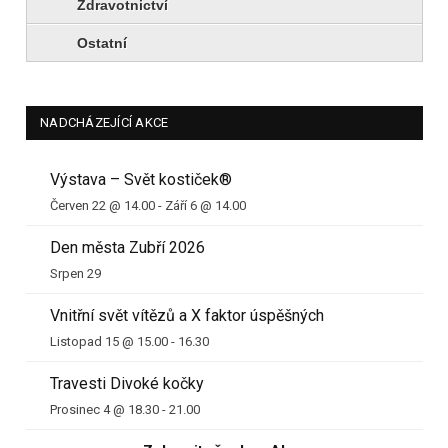
Zdravotnictví
Ostatní
NADCHÁZEJÍCÍ AKCE
Výstava – Svět kostiček®
Červen 22 @ 14.00
-
Září 6 @ 14.00
Den města Zubří 2026
Srpen 29
Vnitřní svět vítězů a X faktor úspěšných
Listopad 15 @ 15.00
-
16.30
Travesti Divoké kočky
Prosinec 4 @ 18.30
-
21.00