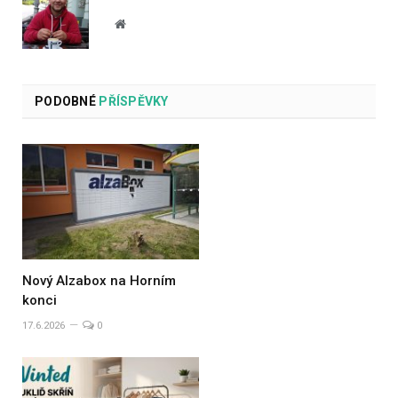
Website
PODOBNÉ
PŘÍSPĚVKY
Nový Alzabox na Horním
konci
17.6.2026
0