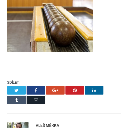
SDÍLET.
Twitter
Facebook
Google+
Pinterest
LinkedIn
Tumblr
Email
ALEŠ MĚRKA