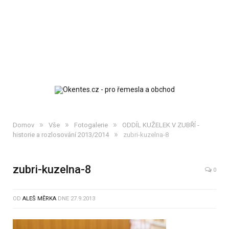
»
»
»
Domov
Vše
Fotogalerie
ODDÍL KUŽELEK V ZUBŘÍ -
»
historie a rozlosování 2013/2014
zubri-kuzelna-8
zubri-kuzelna-8
0
OD
ALEŠ MĚRKA
DNE
27.9.2013