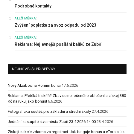
Podrobné kontakty
:
ALEŠ MĚRKA
Zvýšení poplatku za svoz odpadu od 2023
:
ALEŠ MĚRKA
Reklama: Nejlevnější posílání balíků ze Zubří
NEJNOVĚJŠÍ PŘÍSPĚVKY
Nový Alzabox na Horním konci
17.6.2026
Reklama: Přetéká ti skříň? Zbav se nenošeného oblečení a získej 380
Kč na ruku jako bonus!
6.6.2026
Fotografická soutěž pro základní a střední školy
27.4.2026
Jednání zastupitelstva města Zubří 23.4.2026 14:00
23.4.2026
Získejte akcie zdarma za registraci: Jak funguje bonus u eToro a jak