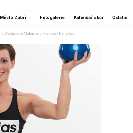
Město Zubří
Fotogalerie
Kalendář akcí
Ostatní
í s Vladimírou Malinovou – osobní trenérkou