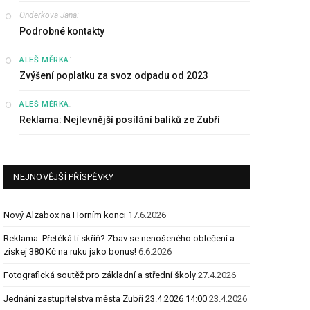
Onderkova Jana
:
Podrobné kontakty
:
ALEŠ MĚRKA
Zvýšení poplatku za svoz odpadu od 2023
:
ALEŠ MĚRKA
Reklama: Nejlevnější posílání balíků ze Zubří
NEJNOVĚJŠÍ PŘÍSPĚVKY
Nový Alzabox na Horním konci
17.6.2026
Reklama: Přetéká ti skříň? Zbav se nenošeného oblečení a
získej 380 Kč na ruku jako bonus!
6.6.2026
Fotografická soutěž pro základní a střední školy
27.4.2026
Jednání zastupitelstva města Zubří 23.4.2026 14:00
23.4.2026