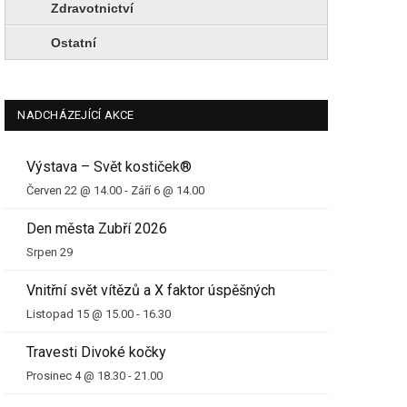
Zdravotnictví
Ostatní
NADCHÁZEJÍCÍ AKCE
Výstava – Svět kostiček®
Červen 22 @ 14.00
-
Září 6 @ 14.00
Den města Zubří 2026
Srpen 29
Vnitřní svět vítězů a X faktor úspěšných
Listopad 15 @ 15.00
-
16.30
Travesti Divoké kočky
Prosinec 4 @ 18.30
-
21.00