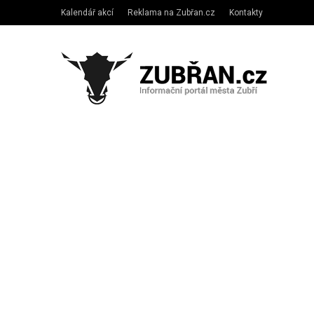
Kalendář akcí
Reklama na Zubřan.cz
Kontakty