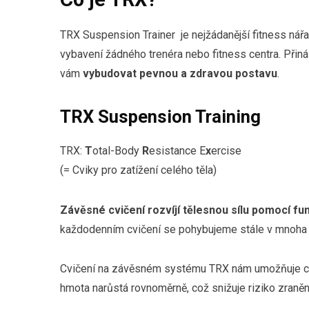
TRX Suspension Trainer je nejžádanější fitness nářa
vybavení žádného trenéra nebo fitness centra. Při
vám
vybudovat pevnou a zdravou postavu
.
TRX Suspension Training
TRX:
T
otal-Body
R
esistance E
x
ercise
(= Cviky pro zatížení celého těla)
Závěsné cvičení rozvíjí tělesnou sílu pomocí f
každodenním cvičení se pohybujeme stále v mnoha 
Cvičení na závěsném systému TRX nám umožňuje cviči
hmota narůstá rovnoměrně, což snižuje riziko zraněn