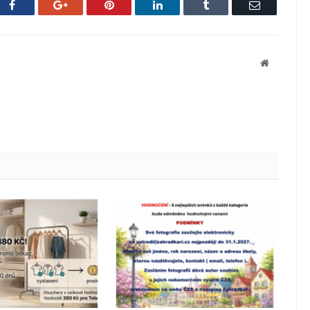
Facebook
Google+
Pinterest
LinkedIn
Tumblr
Email
Website