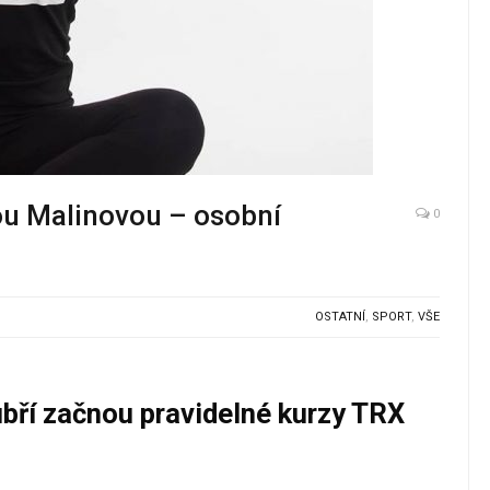
ou Malinovou – osobní
0
OSTATNÍ
,
SPORT
,
VŠE
bří začnou pravidelné kurzy TRX