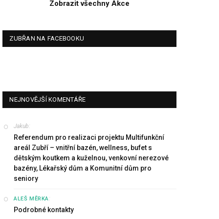
Zobrazit všechny Akce
ZUBŘAN NA FACEBOOKU
NEJNOVĚJŠÍ KOMENTÁŘE
Jakub
:
Referendum pro realizaci projektu Multifunkční
areál Zubří – vnitřní bazén, wellness, bufet s
dětským koutkem a kuželnou, venkovní nerezové
bazény, Lékařský dům a Komunitní dům pro
seniory
:
ALEŠ MĚRKA
Podrobné kontakty