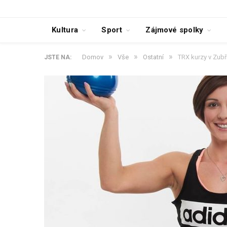
Kultura
Sport
Zájmové spolky
»
»
»
Domov
Vše
Ostatní
TRX kurzy v Zubř
JSTE NA: