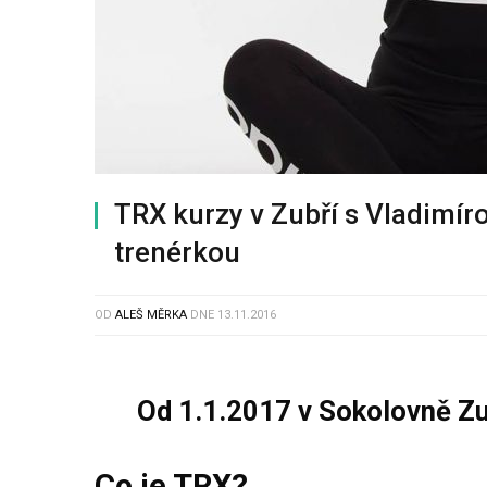
TRX kurzy v Zubří s Vladimír
trenérkou
OD
ALEŠ MĚRKA
DNE
13.11.2016
Od 1.1.2017 v Sokolovně Zu
Co je TRX?