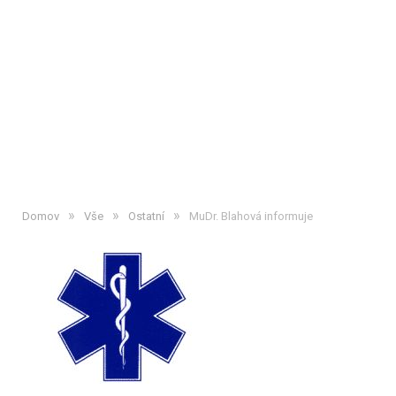
»
»
»
Domov
Vše
Ostatní
MuDr. Blahová informuje