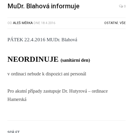
MuDr. Blahová informuje
0
OD
ALEŠ MĚRKA
DNE
18.4.2016
OSTATNÍ
,
VŠE
PÁTEK 22.4.2016
MUDr. Blahová
NEORDINUJE
(sanitární den)
v ordinaci nebude k dispozici ani personál
Pro akutní případy zastupuje Dr. Hutyrová – ordinace
Hamerská
SDÍLET.