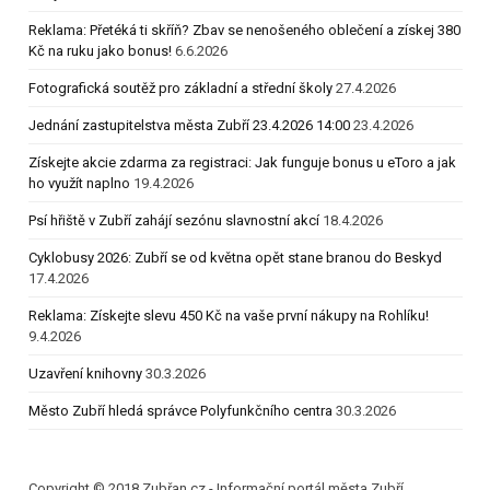
Reklama: Přetéká ti skříň? Zbav se nenošeného oblečení a získej 380
Kč na ruku jako bonus!
6.6.2026
Fotografická soutěž pro základní a střední školy
27.4.2026
Jednání zastupitelstva města Zubří 23.4.2026 14:00
23.4.2026
Získejte akcie zdarma za registraci: Jak funguje bonus u eToro a jak
ho využít naplno
19.4.2026
Psí hřiště v Zubří zahájí sezónu slavnostní akcí
18.4.2026
Cyklobusy 2026: Zubří se od května opět stane branou do Beskyd
17.4.2026
Reklama: Získejte slevu 450 Kč na vaše první nákupy na Rohlíku!
9.4.2026
Uzavření knihovny
30.3.2026
Město Zubří hledá správce Polyfunkčního centra
30.3.2026
Copyright © 2018 Zubřan.cz - Informační portál města Zubří.