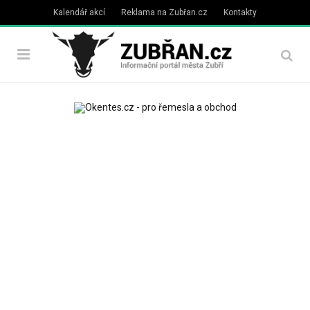
Kalendář akcí
Reklama na Zubřan.cz
Kontakty