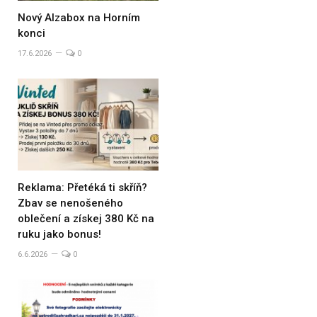
Nový Alzabox na Horním
konci
17.6.2026
0
Reklama: Přetéká ti skříň?
Zbav se nenošeného
oblečení a získej 380 Kč na
ruku jako bonus!
6.6.2026
0