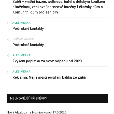
Zubří – vnitřní bazén, wellness, bufet s dětským koutkem
a kuželnou, venkovní nerezové bazény, Lékařský dům a
Komunitní dům pro seniory
:
ALEŠ MĚRKA
Podrobné kontakty
Onderkova Jana
:
Podrobné kontakty
:
ALEŠ MĚRKA
Zvýšení poplatku za svoz odpadu od 2023
:
ALEŠ MĚRKA
Reklama: Nejlevnější posílání balíků ze Zubří
NEJNOVĚJŠÍ PŘÍSPĚVKY
Nový Alzabox na Horním konci
17.6.2026