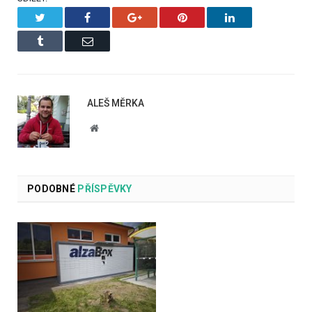
Twitter
Facebook
Google+
Pinterest
LinkedIn
Tumblr
Email
ALEŠ MĚRKA
Website
PODOBNÉ
PŘÍSPĚVKY