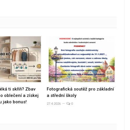
éká ti skříň? Zbav
Fotografická soutěž pro základní
 oblečení a získej
a střední školy
u jako bonus!
27.4.2026
0