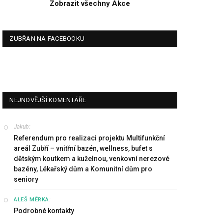
Zobrazit všechny Akce
ZUBŘAN NA FACEBOOKU
NEJNOVĚJŠÍ KOMENTÁŘE
Jakub
:
Referendum pro realizaci projektu Multifunkční
areál Zubří – vnitřní bazén, wellness, bufet s
dětským koutkem a kuželnou, venkovní nerezové
bazény, Lékařský dům a Komunitní dům pro
seniory
:
ALEŠ MĚRKA
Podrobné kontakty