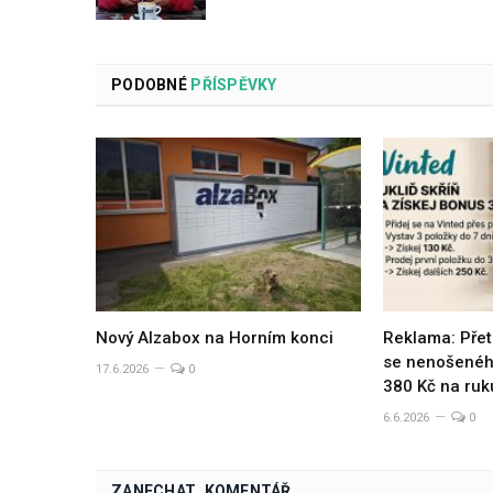
PODOBNÉ
PŘÍSPĚVKY
Nový Alzabox na Horním konci
Reklama: Přet
se nenošeného
17.6.2026
0
380 Kč na ruk
6.6.2026
0
ZANECHAT KOMENTÁŘ