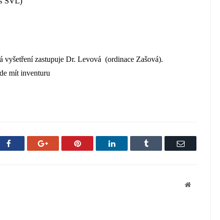
s SVL)
ná vyšetření zastupuje Dr. Levová (ordinace Zašová).
de mít inventuru
Facebook
Google+
Pinterest
LinkedIn
Tumblr
Email
Website