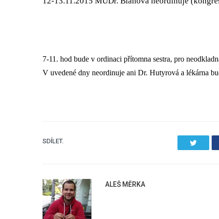
12-13.11.2015 MUDr. Blahová neordinuje (kongre
7-11. hod bude v ordinaci přítomna sestra, pro neodklad
V uvedené dny neordinuje ani Dr. Hutyrová a lékárna bu
SDÍLET.
Twitter
ALEŠ MĚRKA