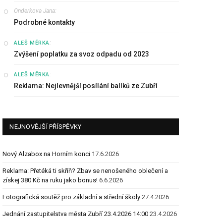
Onderkova Jana
:
Podrobné kontakty
:
ALEŠ MĚRKA
Zvýšení poplatku za svoz odpadu od 2023
:
ALEŠ MĚRKA
Reklama: Nejlevnější posílání balíků ze Zubří
NEJNOVĚJŠÍ PŘÍSPĚVKY
Nový Alzabox na Horním konci
17.6.2026
Reklama: Přetéká ti skříň? Zbav se nenošeného oblečení a
získej 380 Kč na ruku jako bonus!
6.6.2026
Fotografická soutěž pro základní a střední školy
27.4.2026
Jednání zastupitelstva města Zubří 23.4.2026 14:00
23.4.2026