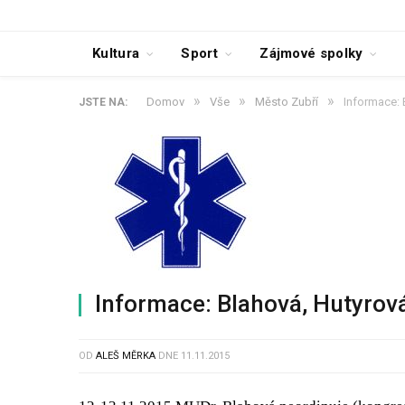
Kultura
Sport
Zájmové spolky
»
»
»
Domov
Vše
Město Zubří
Informace: 
JSTE NA:
Informace: Blahová, Hutyrová
OD
ALEŠ MĚRKA
DNE
11.11.2015