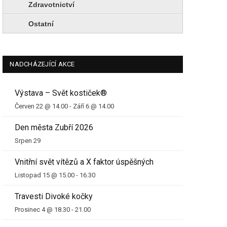
Zdravotnictví
Ostatní
NADCHÁZEJÍCÍ AKCE
Výstava – Svět kostiček®
Červen 22 @ 14.00
-
Září 6 @ 14.00
Den města Zubří 2026
Srpen 29
Vnitřní svět vítězů a X faktor úspěšných
Listopad 15 @ 15.00
-
16.30
Travesti Divoké kočky
Prosinec 4 @ 18.30
-
21.00