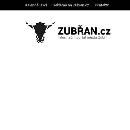
Kalendář akcí
Reklama na Zubřan.cz
Kontakty