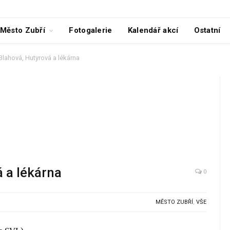
Město Zubří
Fotogalerie
Kalendář akcí
Ostatní
Blahová, Hutyrová a lékárna
 a lékárna
0
MĚSTO ZUBŘÍ
,
VŠE