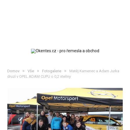
»
»
»
Domov
Vše
Fotogalerie
Matěj Kamenec a Adam Jurka
druzí v OPEL ADAM CUPU o 0,2 vteřiny