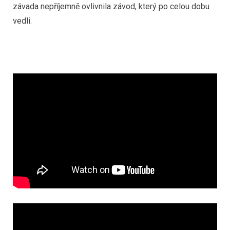
závada nepříjemně ovlivnila závod, který po celou dobu
vedli.