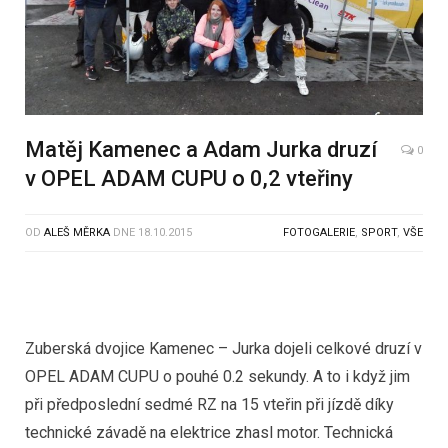
Matěj Kamenec a Adam Jurka druzí
0
v OPEL ADAM CUPU o 0,2 vteřiny
OD
ALEŠ MĚRKA
DNE
18.10.2015
FOTOGALERIE
,
SPORT
,
VŠE
Zuberská dvojice Kamenec – Jurka dojeli celkové druzí v
OPEL ADAM CUPU o pouhé 0.2 sekundy. A to i když jim
při předposlední sedmé RZ na 15 vteřin při jízdě díky
technické závadě na elektrice zhasl motor. Technická