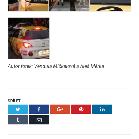
Autor fotek: Vendula Mičkalová a Aleš Měrka
SDÍLET.
Twitter
Facebook
Google+
Pinterest
LinkedIn
Tumblr
Email