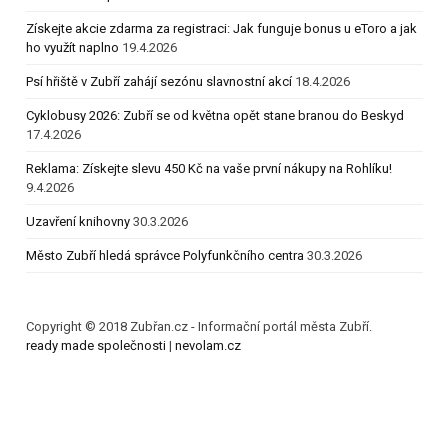
Získejte akcie zdarma za registraci: Jak funguje bonus u eToro a jak
ho využít naplno
19.4.2026
Psí hřiště v Zubří zahájí sezónu slavnostní akcí
18.4.2026
Cyklobusy 2026: Zubří se od května opět stane branou do Beskyd
17.4.2026
Reklama: Získejte slevu 450 Kč na vaše první nákupy na Rohlíku!
9.4.2026
Uzavření knihovny
30.3.2026
Město Zubří hledá správce Polyfunkčního centra
30.3.2026
Copyright © 2018 Zubřan.cz - Informační portál města Zubří.
ready made společnosti
|
nevolam.cz