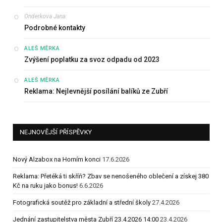
Onderkova Jana
:
Podrobné kontakty
:
ALEŠ MĚRKA
Zvýšení poplatku za svoz odpadu od 2023
:
ALEŠ MĚRKA
Reklama: Nejlevnější posílání balíků ze Zubří
NEJNOVĚJŠÍ PŘÍSPĚVKY
Nový Alzabox na Horním konci
17.6.2026
Reklama: Přetéká ti skříň? Zbav se nenošeného oblečení a získej 380
Kč na ruku jako bonus!
6.6.2026
Fotografická soutěž pro základní a střední školy
27.4.2026
Jednání zastupitelstva města Zubří 23.4.2026 14:00
23.4.2026