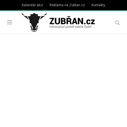
Kalendář akcí
Reklama na Zubřan.cz
Kontakty