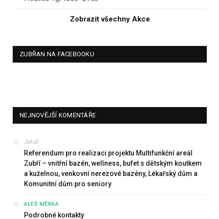
Zobrazit všechny Akce
ZUBŘAN NA FACEBOOKU
NEJNOVĚJŠÍ KOMENTÁŘE
Jakub
:
Referendum pro realizaci projektu Multifunkční areál
Zubří – vnitřní bazén, wellness, bufet s dětským koutkem
a kuželnou, venkovní nerezové bazény, Lékařský dům a
Komunitní dům pro seniory
:
ALEŠ MĚRKA
Podrobné kontakty