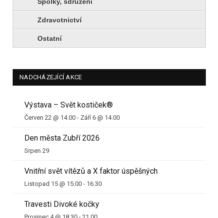
Spolky, sdružení
Zdravotnictví
Ostatní
NADCHÁZEJÍCÍ AKCE
Výstava – Svět kostiček®
Červen 22 @ 14.00
-
Září 6 @ 14.00
Den města Zubří 2026
Srpen 29
Vnitřní svět vítězů a X faktor úspěšných
Listopad 15 @ 15.00
-
16.30
Travesti Divoké kočky
Prosinec 4 @ 18.30
-
21.00