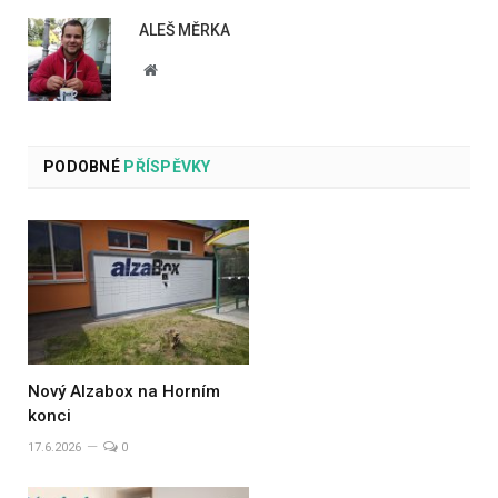
ALEŠ MĚRKA
Website
PODOBNÉ
PŘÍSPĚVKY
Nový Alzabox na Horním
konci
17.6.2026
0