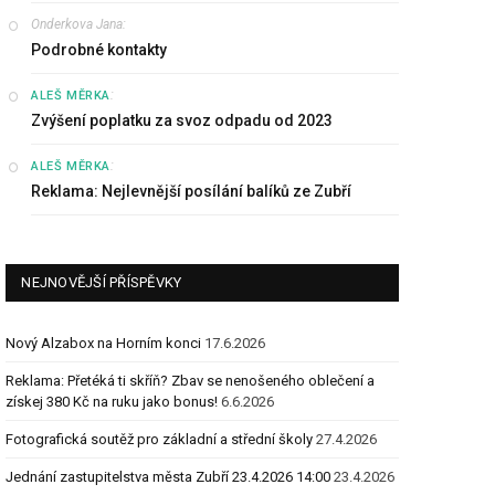
Onderkova Jana
:
Podrobné kontakty
:
ALEŠ MĚRKA
Zvýšení poplatku za svoz odpadu od 2023
:
ALEŠ MĚRKA
Reklama: Nejlevnější posílání balíků ze Zubří
NEJNOVĚJŠÍ PŘÍSPĚVKY
Nový Alzabox na Horním konci
17.6.2026
Reklama: Přetéká ti skříň? Zbav se nenošeného oblečení a
získej 380 Kč na ruku jako bonus!
6.6.2026
Fotografická soutěž pro základní a střední školy
27.4.2026
Jednání zastupitelstva města Zubří 23.4.2026 14:00
23.4.2026