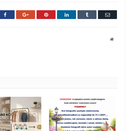
Facebook
Google+
Pinterest
LinkedIn
Tumblr
Email
Website