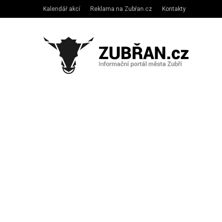
Kalendář akcí
Reklama na Zubřan.cz
Kontakty