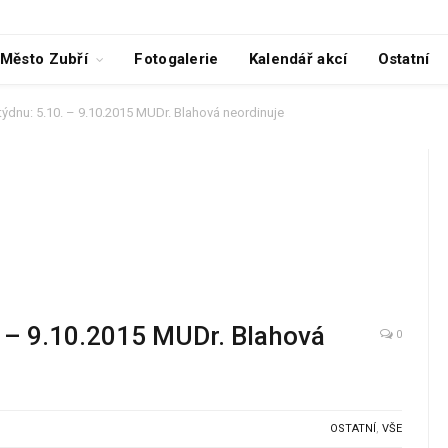
Město Zubří
Fotogalerie
Kalendář akcí
Ostatní
 týdnu: 5.10. – 9.10.2015 MUDr. Blahová neordinuje
. – 9.10.2015 MUDr. Blahová
0
OSTATNÍ
,
VŠE