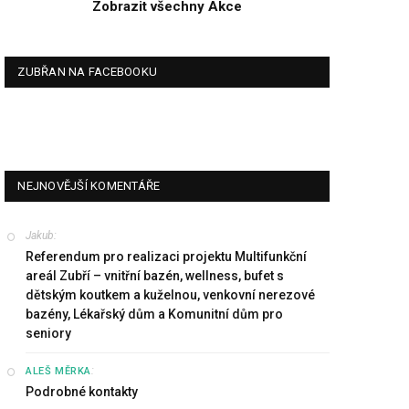
Zobrazit všechny Akce
ZUBŘAN NA FACEBOOKU
NEJNOVĚJŠÍ KOMENTÁŘE
Jakub
:
Referendum pro realizaci projektu Multifunkční
areál Zubří – vnitřní bazén, wellness, bufet s
dětským koutkem a kuželnou, venkovní nerezové
bazény, Lékařský dům a Komunitní dům pro
seniory
:
ALEŠ MĚRKA
Podrobné kontakty