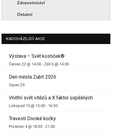
Zdravotnictví
Ostatní
NADCHÁZEJÍCÍ AKCE
Výstava – Svět kostiček®
Červen 22 @ 14.00
-
Září 6 @ 14.00
Den města Zubří 2026
Srpen 29
Vnitřní svět vítězů a X faktor úspěšných
Listopad 15 @ 15.00
-
16.30
Travesti Divoké kočky
Prosinec 4 @ 18.30
-
21.00