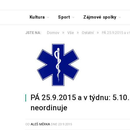
Kultura
Sport
Zájmové spolky
»
»
»
Domov
Vše
Ostatní
PÁ 25.9.2015 a v
JSTE NA:
PÁ 25.9.2015 a v týdnu: 5.10
neordinuje
OD
ALEŠ MĚRKA
DNE
23.9.2015