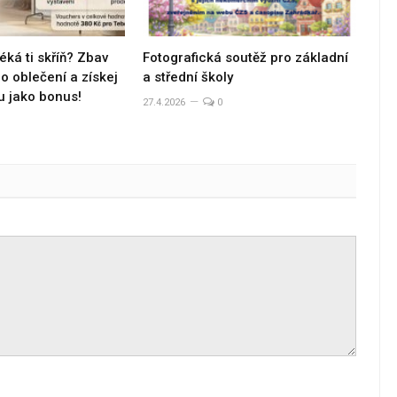
éká ti skříň? Zbav
Fotografická soutěž pro základní
 oblečení a získej
a střední školy
u jako bonus!
27.4.2026
0