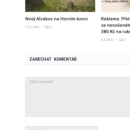
Nový Alzabox na Horním konci
Reklama: Přet
se nenošeného
17.6.2026
0
380 Kč na ruk
6.6.2026
0
ZANECHAT KOMENTÁŘ