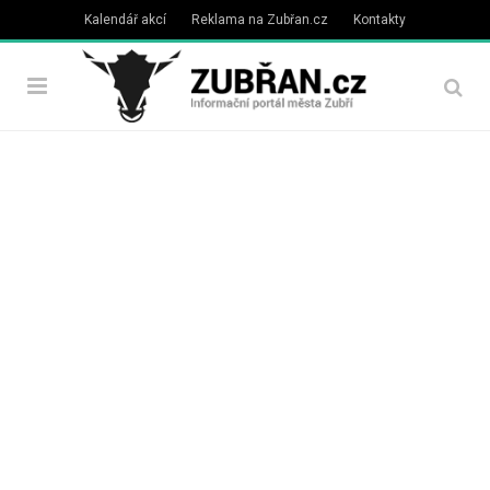
Kalendář akcí
Reklama na Zubřan.cz
Kontakty