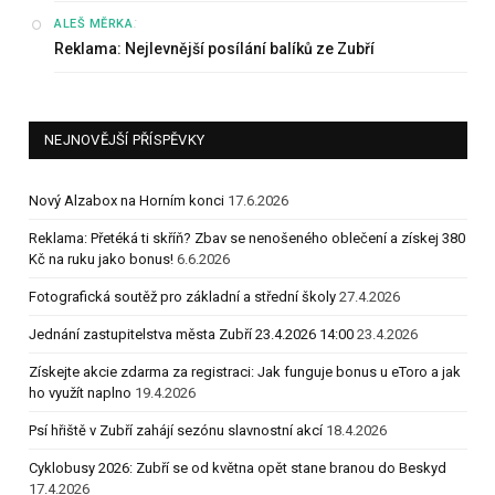
:
ALEŠ MĚRKA
Reklama: Nejlevnější posílání balíků ze Zubří
NEJNOVĚJŠÍ PŘÍSPĚVKY
Nový Alzabox na Horním konci
17.6.2026
Reklama: Přetéká ti skříň? Zbav se nenošeného oblečení a získej 380
Kč na ruku jako bonus!
6.6.2026
Fotografická soutěž pro základní a střední školy
27.4.2026
Jednání zastupitelstva města Zubří 23.4.2026 14:00
23.4.2026
Získejte akcie zdarma za registraci: Jak funguje bonus u eToro a jak
ho využít naplno
19.4.2026
Psí hřiště v Zubří zahájí sezónu slavnostní akcí
18.4.2026
Cyklobusy 2026: Zubří se od května opět stane branou do Beskyd
17.4.2026