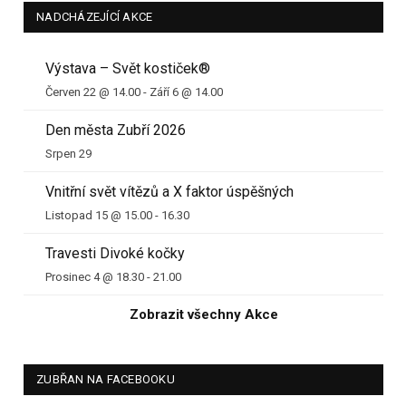
NADCHÁZEJÍCÍ AKCE
Výstava – Svět kostiček®
Červen 22 @ 14.00
-
Září 6 @ 14.00
Den města Zubří 2026
Srpen 29
Vnitřní svět vítězů a X faktor úspěšných
Listopad 15 @ 15.00
-
16.30
Travesti Divoké kočky
Prosinec 4 @ 18.30
-
21.00
Zobrazit všechny Akce
ZUBŘAN NA FACEBOOKU