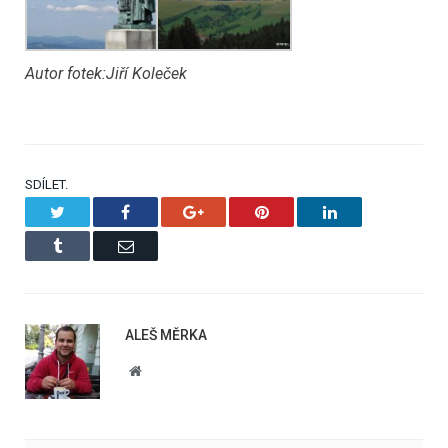
Autor fotek:Jiří Koleček
SDÍLET.
Twitter
Facebook
Google+
Pinterest
LinkedIn
Tumblr
Email
ALEŠ MĚRKA
Website