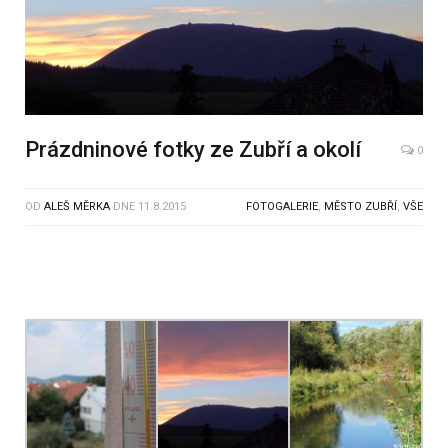
Prázdninové fotky ze Zubří a okolí
0
OD
ALEŠ MĚRKA
DNE
11.8.2015
FOTOGALERIE
,
MĚSTO ZUBŘÍ
,
VŠE