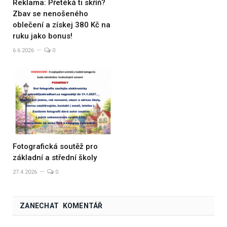
Reklama: Přetéká ti skříň?
Zbav se nenošeného
oblečení a získej 380 Kč na
ruku jako bonus!
6.6.2026
0
Fotografická soutěž pro
základní a střední školy
27.4.2026
0
ZANECHAT KOMENTÁŘ