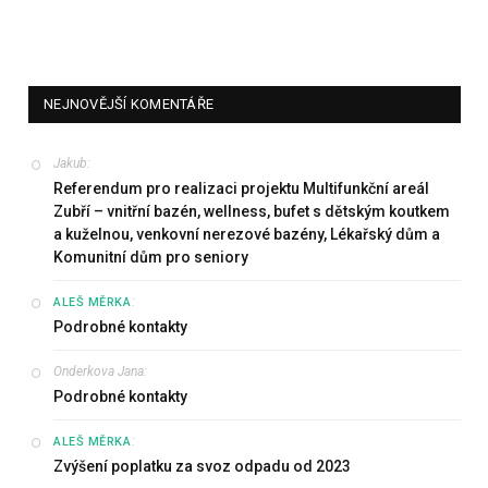
NEJNOVĚJŠÍ KOMENTÁŘE
Jakub
:
Referendum pro realizaci projektu Multifunkční areál
Zubří – vnitřní bazén, wellness, bufet s dětským koutkem
a kuželnou, venkovní nerezové bazény, Lékařský dům a
Komunitní dům pro seniory
:
ALEŠ MĚRKA
Podrobné kontakty
Onderkova Jana
:
Podrobné kontakty
:
ALEŠ MĚRKA
Zvýšení poplatku za svoz odpadu od 2023