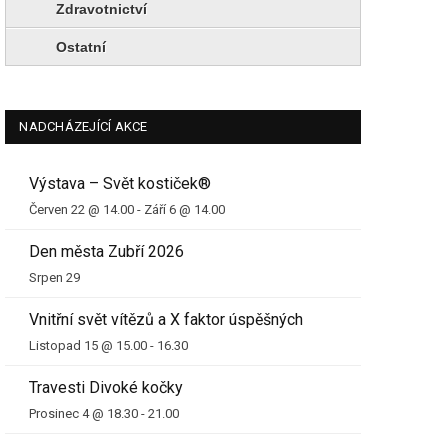
Zdravotnictví
Ostatní
NADCHÁZEJÍCÍ AKCE
Výstava – Svět kostiček®
Červen 22 @ 14.00
-
Září 6 @ 14.00
Den města Zubří 2026
Srpen 29
Vnitřní svět vítězů a X faktor úspěšných
Listopad 15 @ 15.00
-
16.30
Travesti Divoké kočky
Prosinec 4 @ 18.30
-
21.00