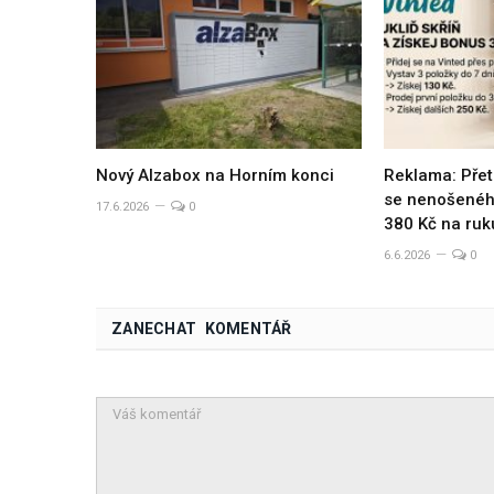
Nový Alzabox na Horním konci
Reklama: Přet
se nenošeného
17.6.2026
0
380 Kč na ruk
6.6.2026
0
ZANECHAT KOMENTÁŘ