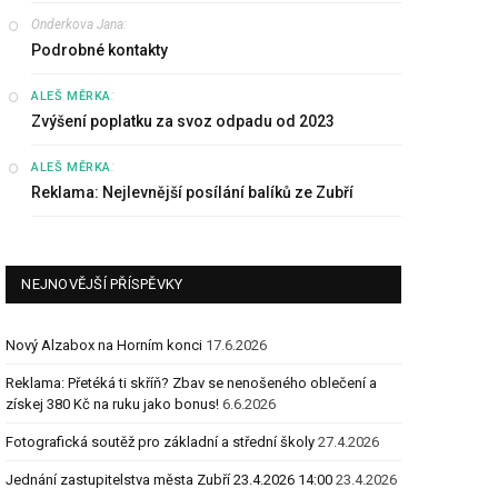
Onderkova Jana
:
Podrobné kontakty
:
ALEŠ MĚRKA
Zvýšení poplatku za svoz odpadu od 2023
:
ALEŠ MĚRKA
Reklama: Nejlevnější posílání balíků ze Zubří
NEJNOVĚJŠÍ PŘÍSPĚVKY
Nový Alzabox na Horním konci
17.6.2026
Reklama: Přetéká ti skříň? Zbav se nenošeného oblečení a
získej 380 Kč na ruku jako bonus!
6.6.2026
Fotografická soutěž pro základní a střední školy
27.4.2026
Jednání zastupitelstva města Zubří 23.4.2026 14:00
23.4.2026