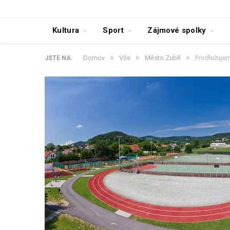
Kultura
Sport
Zájmové spolky
»
»
»
Domov
Vše
Město Zubří
Prodlužujem
JSTE NA: