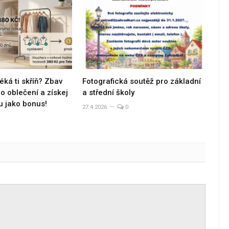
éká ti skříň? Zbav
Fotografická soutěž pro základní
 oblečení a získej
a střední školy
u jako bonus!
27.4.2026
0