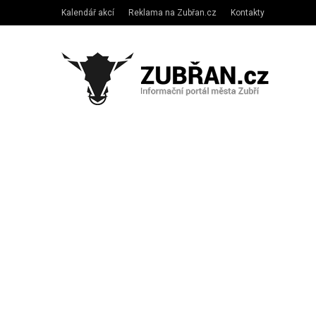
Kalendář akcí
Reklama na Zubřan.cz
Kontakty