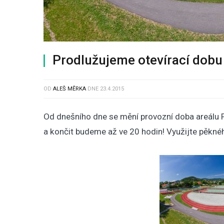
Prodlužujeme otevírací dobu
OD
ALEŠ MĚRKA
DNE
23.4.2015
Od dnešního dne se mění provozní doba areálu P
a končit budeme až ve 20 hodin! Využijte pěkného