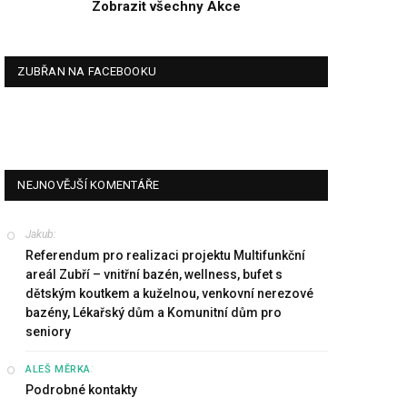
Zobrazit všechny Akce
ZUBŘAN NA FACEBOOKU
NEJNOVĚJŠÍ KOMENTÁŘE
Jakub
:
Referendum pro realizaci projektu Multifunkční
areál Zubří – vnitřní bazén, wellness, bufet s
dětským koutkem a kuželnou, venkovní nerezové
bazény, Lékařský dům a Komunitní dům pro
seniory
:
ALEŠ MĚRKA
Podrobné kontakty