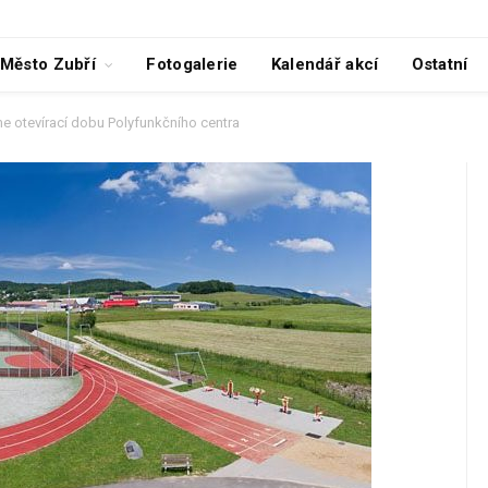
Město Zubří
Fotogalerie
Kalendář akcí
Ostatní
e otevírací dobu Polyfunkčního centra