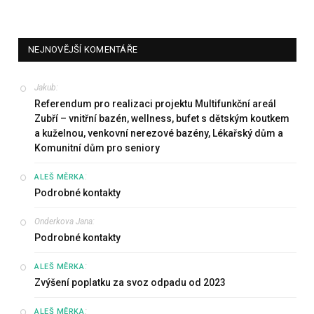
NEJNOVĚJŠÍ KOMENTÁŘE
Jakub
:
Referendum pro realizaci projektu Multifunkční areál
Zubří – vnitřní bazén, wellness, bufet s dětským koutkem
a kuželnou, venkovní nerezové bazény, Lékařský dům a
Komunitní dům pro seniory
:
ALEŠ MĚRKA
Podrobné kontakty
Onderkova Jana
:
Podrobné kontakty
:
ALEŠ MĚRKA
Zvýšení poplatku za svoz odpadu od 2023
:
ALEŠ MĚRKA