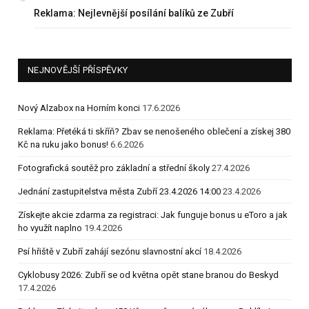
Reklama: Nejlevnější posílání balíků ze Zubří
NEJNOVĚJŠÍ PŘÍSPĚVKY
Nový Alzabox na Horním konci
17.6.2026
Reklama: Přetéká ti skříň? Zbav se nenošeného oblečení a získej 380
Kč na ruku jako bonus!
6.6.2026
Fotografická soutěž pro základní a střední školy
27.4.2026
Jednání zastupitelstva města Zubří 23.4.2026 14:00
23.4.2026
Získejte akcie zdarma za registraci: Jak funguje bonus u eToro a jak
ho využít naplno
19.4.2026
Psí hřiště v Zubří zahájí sezónu slavnostní akcí
18.4.2026
Cyklobusy 2026: Zubří se od května opět stane branou do Beskyd
17.4.2026