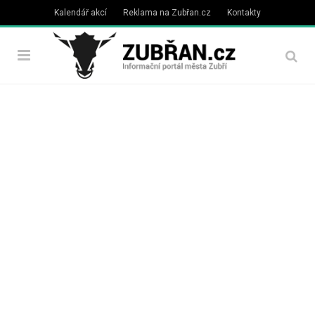
Kalendář akcí
Reklama na Zubřan.cz
Kontakty