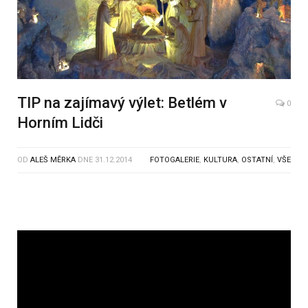
TIP na zajímavý výlet: Betlém v
0
Horním Lidči
OD
ALEŠ MĚRKA
DNE
31.12.2014
FOTOGALERIE
,
KULTURA
,
OSTATNÍ
,
VŠE