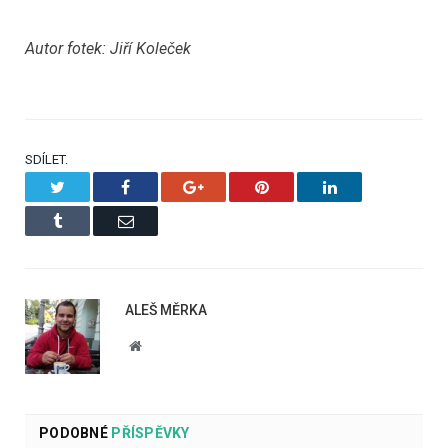
Autor fotek: Jiří Koleček
SDÍLET.
Twitter
Facebook
Google+
Pinterest
LinkedIn
Tumblr
Email
ALEŠ MĚRKA
Website
PODOBNÉ
PŘÍSPĚVKY