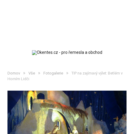
»
»
»
Domov
Vše
Fotogalerie
TIP na zajímavý výlet: Betlém v
Horním Lidči