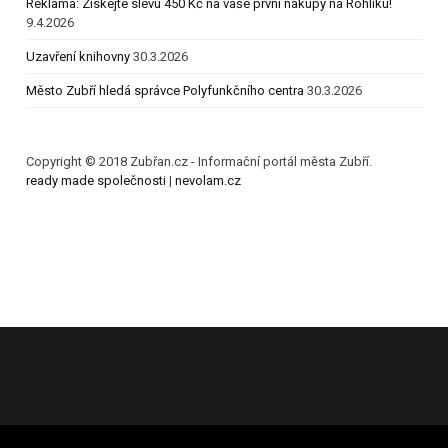
Reklama: Získejte slevu 450 Kč na vaše první nákupy na Rohlíku!
9.4.2026
Uzavření knihovny
30.3.2026
Město Zubří hledá správce Polyfunkčního centra
30.3.2026
Copyright © 2018 Zubřan.cz - Informační portál města Zubří.
ready made společnosti
|
nevolam.cz