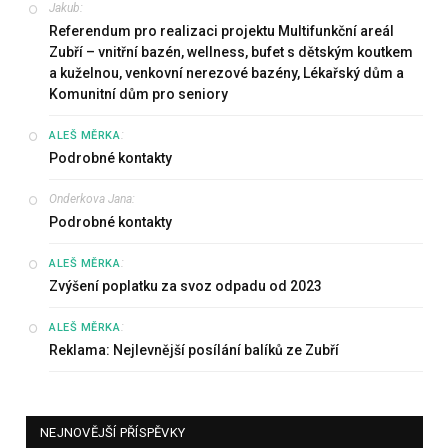
Jakub
:
Referendum pro realizaci projektu Multifunkční areál
Zubří – vnitřní bazén, wellness, bufet s dětským koutkem
a kuželnou, venkovní nerezové bazény, Lékařský dům a
Komunitní dům pro seniory
:
ALEŠ MĚRKA
Podrobné kontakty
Onderkova Jana
:
Podrobné kontakty
:
ALEŠ MĚRKA
Zvýšení poplatku za svoz odpadu od 2023
:
ALEŠ MĚRKA
Reklama: Nejlevnější posílání balíků ze Zubří
NEJNOVĚJŠÍ PŘÍSPĚVKY