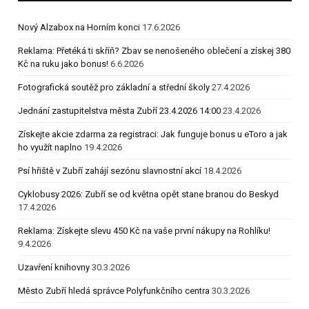
Nový Alzabox na Horním konci
17.6.2026
Reklama: Přetéká ti skříň? Zbav se nenošeného oblečení a získej 380
Kč na ruku jako bonus!
6.6.2026
Fotografická soutěž pro základní a střední školy
27.4.2026
Jednání zastupitelstva města Zubří 23.4.2026 14:00
23.4.2026
Získejte akcie zdarma za registraci: Jak funguje bonus u eToro a jak
ho využít naplno
19.4.2026
Psí hřiště v Zubří zahájí sezónu slavnostní akcí
18.4.2026
Cyklobusy 2026: Zubří se od května opět stane branou do Beskyd
17.4.2026
Reklama: Získejte slevu 450 Kč na vaše první nákupy na Rohlíku!
9.4.2026
Uzavření knihovny
30.3.2026
Město Zubří hledá správce Polyfunkčního centra
30.3.2026