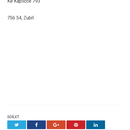
Ke Kapličce 793
756 54, Zubří
SDÍLET.
Twitter
Facebook
Google+
Pinterest
LinkedIn