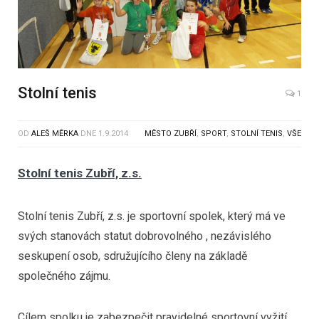
Stolní tenis
1
OD
ALEŠ MĚRKA
DNE
1.9.2014
MĚSTO ZUBŘÍ
,
SPORT
,
STOLNÍ TENIS
,
VŠE
Stolní tenis Zubří, z.s.
Stolní tenis Zubří, z.s. je sportovní spolek, který má ve
svých stanovách statut dobrovolného , nezávislého
seskupení osob, sdružujícího členy na základě
společného zájmu.
Cílem spolku je zabezpečit pravidelné sportovní vyžití