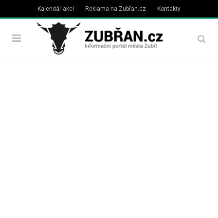
Kalendář akcí
Reklama na Zubřan.cz
Kontakty