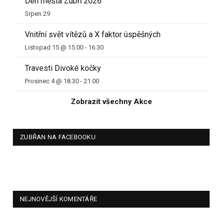
Den města Zubří 2026
Srpen 29
Vnitřní svět vítězů a X faktor úspěšných
Listopad 15 @ 15.00
-
16.30
Travesti Divoké kočky
Prosinec 4 @ 18.30
-
21.00
Zobrazit všechny Akce
ZUBŘAN NA FACEBOOKU
NEJNOVĚJŠÍ KOMENTÁŘE