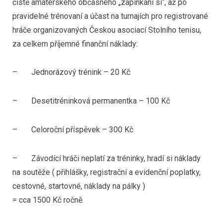
čistě amatérského občasného „zapinkání si“, až po
pravidelné trénovaní a účast na turnajích pro registrované
hráče organizovaných Českou asociací Stolního tenisu,
za celkem příjemné finanční náklady:
– Jednorázový trénink – 20 Kč
– Desetitréninková permanentka – 100 Kč
– Celoroční příspěvek – 300 Kč
– Závodící hráči neplatí za tréninky, hradí si náklady
na soutěže ( přihlášky, registrační a evidenční poplatky,
cestovné, startovné, náklady na pálky )
= cca 1500 Kč ročně.