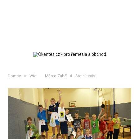
»
»
»
Domov
Vše
Město Zubří
Stolní tenis