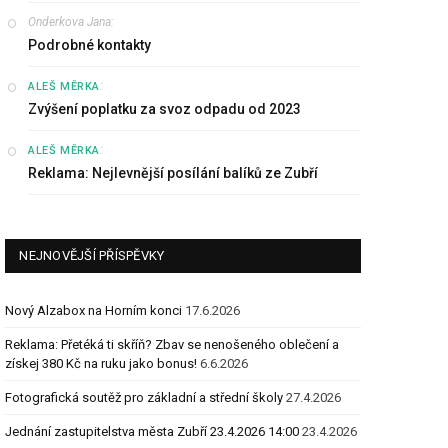
Onderkova Jana
:
Podrobné kontakty
:
ALEŠ MĚRKA
Zvýšení poplatku za svoz odpadu od 2023
:
ALEŠ MĚRKA
Reklama: Nejlevnější posílání balíků ze Zubří
NEJNOVĚJŠÍ PŘÍSPĚVKY
Nový Alzabox na Horním konci
17.6.2026
Reklama: Přetéká ti skříň? Zbav se nenošeného oblečení a
získej 380 Kč na ruku jako bonus!
6.6.2026
Fotografická soutěž pro základní a střední školy
27.4.2026
Jednání zastupitelstva města Zubří 23.4.2026 14:00
23.4.2026