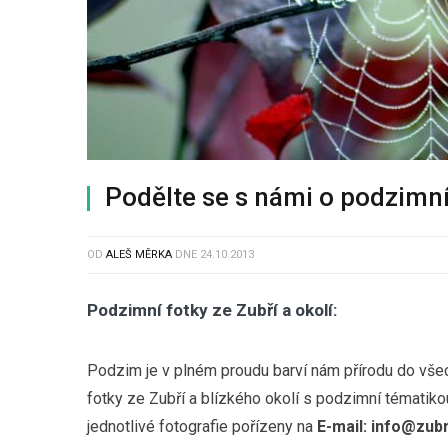
Podělte se s námi o podzimní 
OD
ALEŠ MĚRKA
DNE
24.10.2013
Podzimní fotky ze Zubří a okolí:
Podzim je v plném proudu barví nám přírodu do vše
fotky ze Zubří a blízkého okolí s podzimní tématik
jednotlivé fotografie pořízeny na
E-mail: info@zub