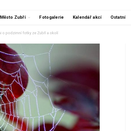
Město Zubří
Fotogalerie
Kalendář akcí
Ostatní
i o podzimní fotky ze Zubří a okolí