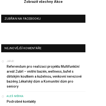
Zobrazit všechny Akce
ZUBŘAN NA FACEBOOKU
NEJNOVĚJŠÍ KOMENTÁŘE
Jakub
:
Referendum pro realizaci projektu Multifunkční
areál Zubří – vnitřní bazén, wellness, bufet s
dětským koutkem a kuželnou, venkovní nerezové
bazény, Lékařský dům a Komunitní dům pro
seniory
:
ALEŠ MĚRKA
Podrobné kontakty