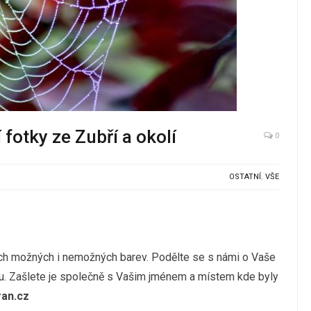
fotky ze Zubří a okolí
0
OSTATNÍ
,
VŠE
ch možných i nemožných barev. Podělte se s námi o Vaše
ou. Zašlete je společně s Vašim jménem a místem kde byly
ran.cz