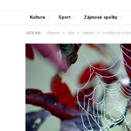
Kultura
Sport
Zájmové spolky
»
»
»
Domov
Vše
Ostatní
Podělte se s nám
JSTE NA: