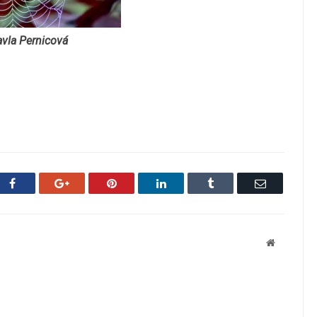
avla Pernicová
Facebook
Google+
Pinterest
LinkedIn
Tumblr
Email
Website