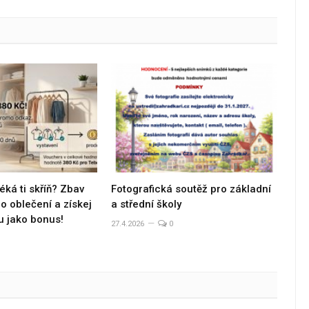
éká ti skříň? Zbav
Fotografická soutěž pro základní
 oblečení a získej
a střední školy
u jako bonus!
27.4.2026
0