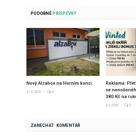
PODOBNÉ
PŘÍSPĚVKY
Nový Alzabox na Horním konci
Reklama: Přet
se nenošeného
17.6.2026
0
380 Kč na ruk
6.6.2026
0
ZANECHAT KOMENTÁŘ