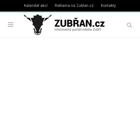
Kalendář akcí
Reklama na Zubřan.cz
Kontakty