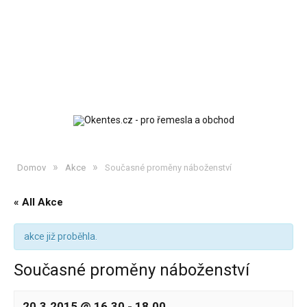
»
»
Domov
Akce
Současné proměny náboženství
« All Akce
akce již proběhla.
Současné proměny náboženství
20.3.2015 @ 16.30
-
18.00