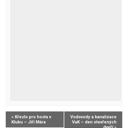
Navigace
«
Křeslo pro hosta v
Vodovody a kanalizace
Klubu – Jiří Mára
VaK – den otevřených
pro
dveří
»