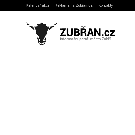
Kalendář akcí
Reklama na Zubřan.cz
Kontakty