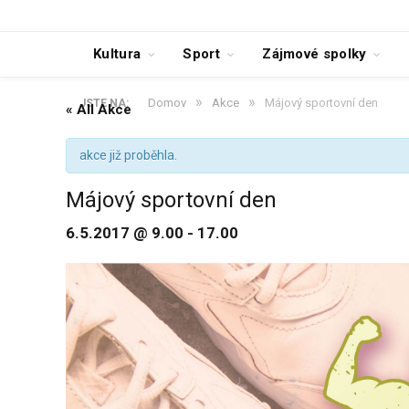
Kultura
Sport
Zájmové spolky
»
»
Domov
Akce
Májový sportovní den
JSTE NA:
« All Akce
akce již proběhla.
Májový sportovní den
6.5.2017 @ 9.00
-
17.00