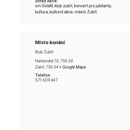
Štítky Akce:
cm SoláŇ
,
klub zubří
,
koncert pro jubilanty
,
kultura
,
kulturní akce
,
město Zubří
Místo konání
Klub Zubří
Hamerská 10, 756 54
Zubří
,
756 54
+ Google Mapa
Telefon:
571 659 447