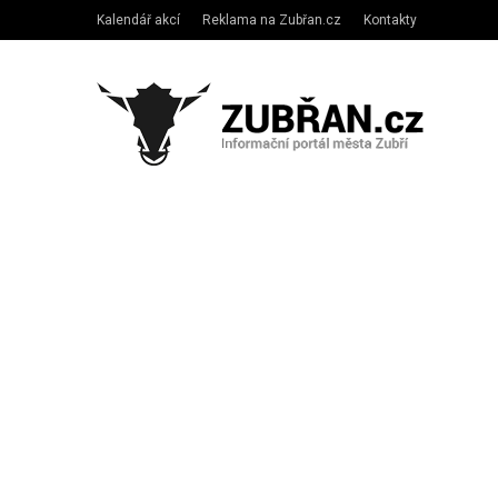
Kalendář akcí
Reklama na Zubřan.cz
Kontakty