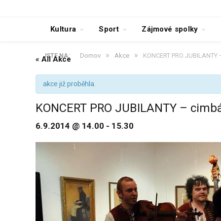
Kultura
Sport
Zájmové spolky
»
»
Domov
Akce
KONCERT PRO JUBILANTY –
JSTE NA:
« All Akce
akce již proběhla.
KONCERT PRO JUBILANTY – cimbál
6.9.2014 @ 14.00
-
15.30