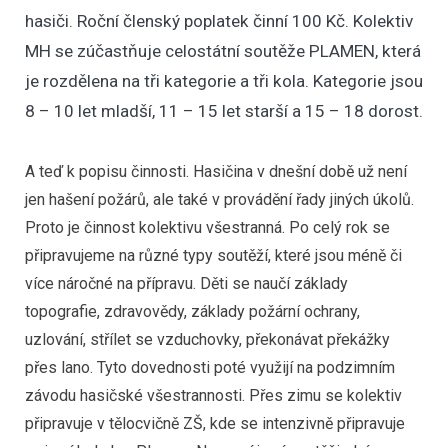
hasiči. Roční členský poplatek činní 100 Kč. Kolektiv
MH se zúčastňuje celostátní soutěže PLAMEN, která
je rozdělena na tři kategorie a tři kola. Kategorie jsou
8 – 10 let mladší, 11 – 15 let starší a 15 – 18 dorost.
A teď k popisu činnosti. Hasičina v dnešní době už není
jen hašení požárů, ale také v provádění řady jiných úkolů.
Proto je činnost kolektivu všestranná. Po celý rok se
připravujeme na různé typy soutěží, které jsou méně či
více náročné na přípravu. Děti se naučí základy
topografie, zdravovědy, základy požární ochrany,
uzlování, střílet se vzduchovky, překonávat překážky
přes lano. Tyto dovednosti poté využijí na podzimním
závodu hasičské všestrannosti. Přes zimu se kolektiv
připravuje v tělocvičně ZŠ, kde se intenzivně připravuje