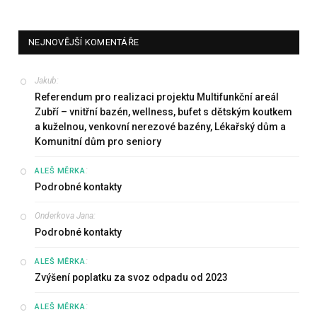
NEJNOVĚJŠÍ KOMENTÁŘE
Jakub
:
Referendum pro realizaci projektu Multifunkční areál
Zubří – vnitřní bazén, wellness, bufet s dětským koutkem
a kuželnou, venkovní nerezové bazény, Lékařský dům a
Komunitní dům pro seniory
:
ALEŠ MĚRKA
Podrobné kontakty
Onderkova Jana
:
Podrobné kontakty
:
ALEŠ MĚRKA
Zvýšení poplatku za svoz odpadu od 2023
:
ALEŠ MĚRKA