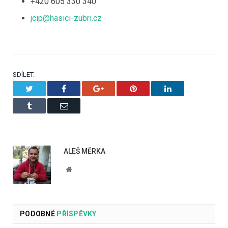
+420 605 330 340
jcip@hasici-zubri.cz
SDÍLET.
Twitter
Facebook
Google+
Pinterest
LinkedIn
Tumblr
Email
ALEŠ MĚRKA
Website
PODOBNÉ
PŘÍSPĚVKY