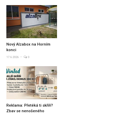
Nový Alzabox na Horním
konci
17.6.2026
0
Reklama: Přetéká ti skříň?
Zbav se nenošeného