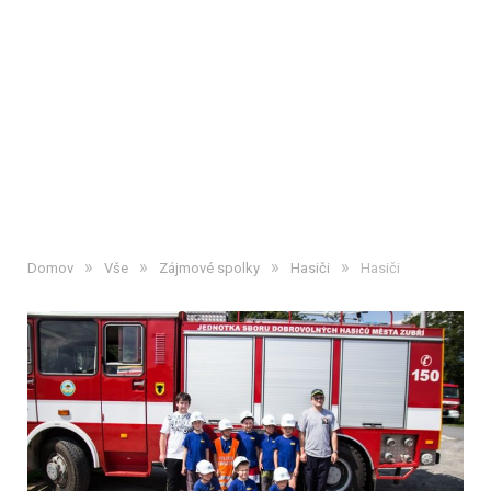
»
»
»
»
Domov
Vše
Zájmové spolky
Hasiči
Hasiči