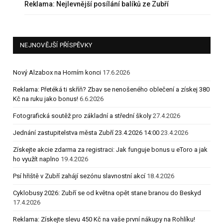
Reklama: Nejlevnější posílání balíků ze Zubří
NEJNOVĚJŠÍ PŘÍSPĚVKY
Nový Alzabox na Horním konci
17.6.2026
Reklama: Přetéká ti skříň? Zbav se nenošeného oblečení a získej 380
Kč na ruku jako bonus!
6.6.2026
Fotografická soutěž pro základní a střední školy
27.4.2026
Jednání zastupitelstva města Zubří 23.4.2026 14:00
23.4.2026
Získejte akcie zdarma za registraci: Jak funguje bonus u eToro a jak
ho využít naplno
19.4.2026
Psí hřiště v Zubří zahájí sezónu slavnostní akcí
18.4.2026
Cyklobusy 2026: Zubří se od května opět stane branou do Beskyd
17.4.2026
Reklama: Získejte slevu 450 Kč na vaše první nákupy na Rohlíku!