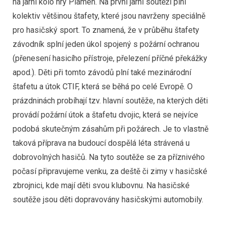
na jarní kolo hry Plamen. Na první jarní soutěži plní
kolektiv většinou štafety, které jsou navrženy speciálně
pro hasičský sport. To znamená, že v průběhu štafety
závodník splní jeden úkol spojený s požární ochranou
(přenesení hasicího přístroje, přelezení příčné překážky
apod.). Děti při tomto závodů plní také mezinárodní
štafetu a útok CTIF, která se běhá po celé Evropě. O
prázdninách probíhají tzv. hlavní soutěže, na kterých děti
provádí požární útok a štafetu dvojic, která se nejvíce
podobá skutečným zásahům při požárech. Je to vlastně
taková příprava na budoucí dospělá léta strávená u
dobrovolných hasičů. Na tyto soutěže se za příznivého
počasí připravujeme venku, za deště či zimy v hasičské
zbrojnici, kde mají děti svou klubovnu. Na hasičské
soutěže jsou děti dopravovány hasičskými automobily.