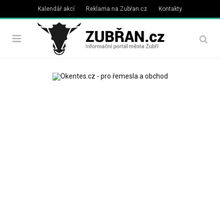
Kalendář akcí
Reklama na Zubřan.cz
Kontakty