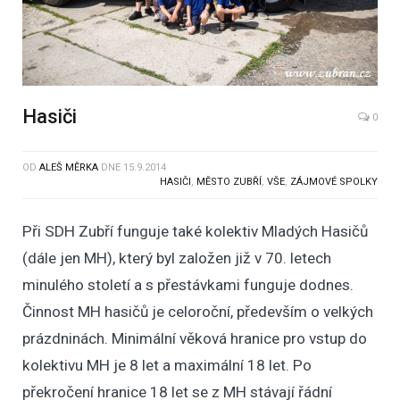
Hasiči
0
OD
ALEŠ MĚRKA
DNE
15.9.2014
HASIČI
,
MĚSTO ZUBŘÍ
,
VŠE
,
ZÁJMOVÉ SPOLKY
Při SDH Zubří funguje také kolektiv Mladých Hasičů
(dále jen MH), který byl založen již v 70. letech
minulého století a s přestávkami funguje dodnes.
Činnost MH hasičů je celoroční, především o velkých
prázdninách. Minimální věková hranice pro vstup do
kolektivu MH je 8 let a maximální 18 let. Po
překročení hranice 18 let se z MH stávají řádní