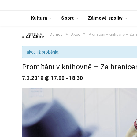
Kultura
Sport
Zájmové spolky
»
»
Domov
Akce
Promítání v knihovně – Za 
JSTE NA:
« All Akce
akce již proběhla.
Promítání v knihovně – Za hranic
7.2.2019 @ 17.00
-
18.30