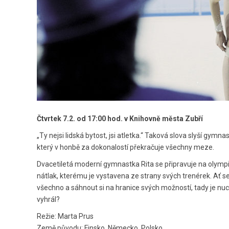
Čtvrtek 7.2. od 17:00 hod. v Knihovně města Zubří
„Ty nejsi lidská bytost, jsi atletka.“ Taková slova slyší gy
který v honbě za dokonalostí překračuje všechny meze.
Dvacetiletá moderní gymnastka Rita se připravuje na olympiádu
nátlak, kterému je vystavena ze strany svých trenérek. Ať se
všechno a sáhnout si na hranice svých možností, tady je nucena
vyhrál?
Režie: Marta Prus
Země původu: Finsko, Německo, Polsko