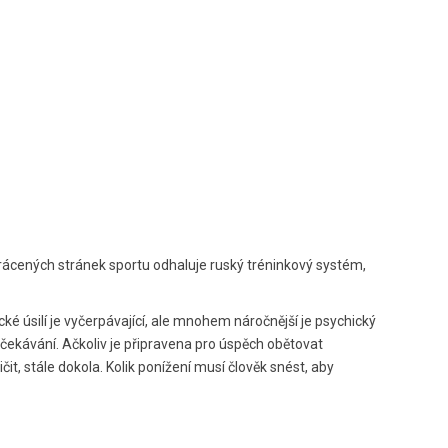
dvrácených stránek sportu odhaluje ruský tréninkový systém,
cké úsilí je vyčerpávající, ale mnohem náročnější je psychický
 očekávání. Ačkoliv je připravena pro úspěch obětovat
čit, stále dokola. Kolik ponížení musí člověk snést, aby