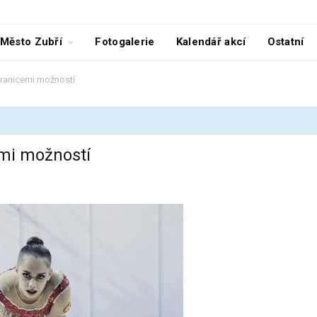
Město Zubří
Fotogalerie
Kalendář akcí
Ostatní
hranicemi možností
emi možností