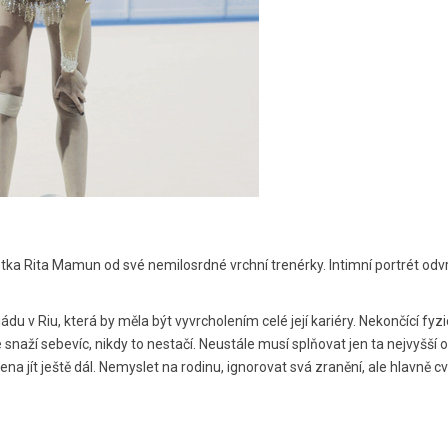
mnastka Rita Mamun od své nemilosrdné vrchní trenérky. Intimní portrét o
 v Riu, která by měla být vyvrcholením celé její kariéry. Nekončící fyzi
 snaží sebevíc, nikdy to nestačí. Neustále musí splňovat jen ta nejvyšší
 jít ještě dál. Nemyslet na rodinu, ignorovat svá zranění, ale hlavně cvi