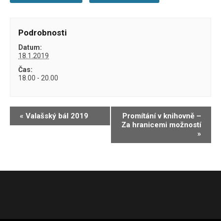
Podrobnosti
Datum:
18.1.2019
Čas:
18.00 - 20.00
Navigace
«
Valašský bál 2019
Promítání v knihovně –
Za hranicemi možností
pro
»
Akce