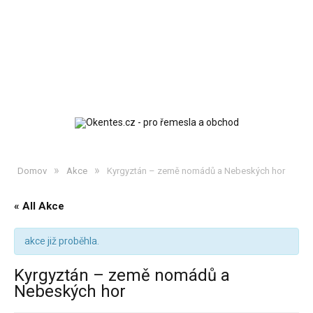
»
»
Domov
Akce
Kyrgyztán – země nomádů a Nebeských hor
« All Akce
akce již proběhla.
Kyrgyztán – země nomádů a
Nebeských hor