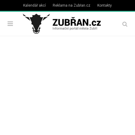
Kalendář akcí
Reklama na Zubřan.cz
Kontakty