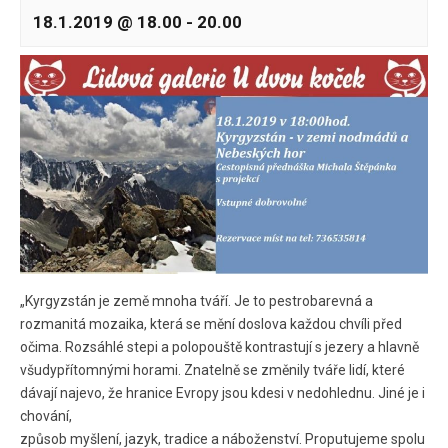
18.1.2019 @ 18.00
-
20.00
„Kyrgyzstán je země mnoha tváří. Je to pestrobarevná a
rozmanitá mozaika, která se mění doslova každou chvíli před
očima. Rozsáhlé stepi a polopouště kontrastují s jezery a hlavně
všudypřítomnými horami. Znatelně se změnily tváře lidí, které
dávají najevo, že hranice Evropy jsou kdesi v nedohlednu. Jiné je i
chování,
způsob myšlení, jazyk, tradice a náboženství. Proputujeme spolu