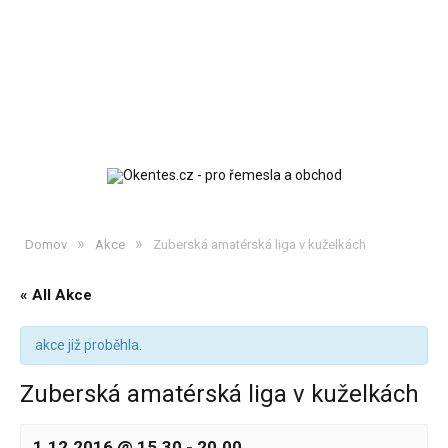
»
»
Domov
Akce
Zuberská amatérská liga v kuželkách
« All Akce
akce již proběhla.
Zuberská amatérská liga v kuželkách
1.12.2016 @ 15.30
-
20.00