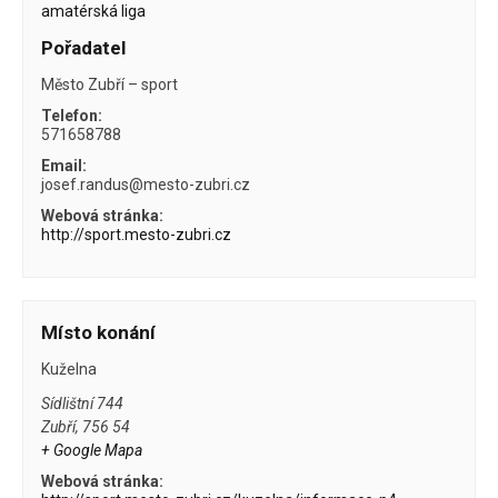
amatérská liga
Pořadatel
Město Zubří – sport
Telefon:
571658788
Email:
josef.randus@mesto-zubri.cz
Webová stránka:
http://sport.mesto-zubri.cz
Místo konání
Kuželna
Sídlištní 744
Zubří
,
756 54
+ Google Mapa
Webová stránka: