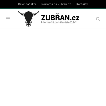
Kalendář akcí
Reklama na Zubřan.cz
Kontakty