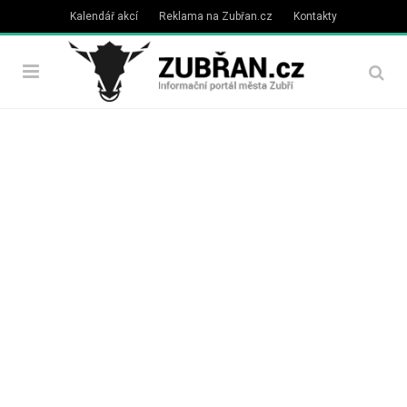
Kalendář akcí
Reklama na Zubřan.cz
Kontakty