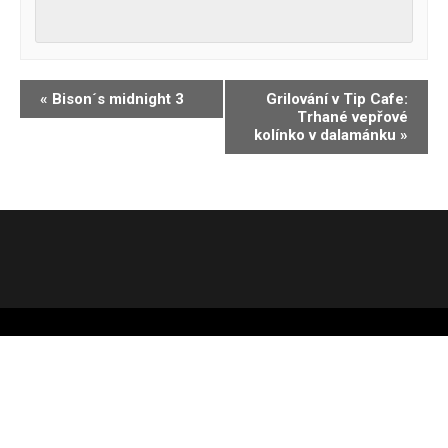
Navigace
«
Bison´s midnight 3
Grilování v Tip Cafe:
Trhané vepřové
pro
kolínko v dalamánku
»
Akce