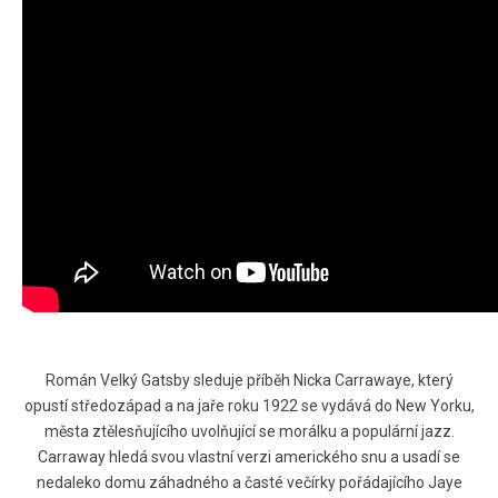
Román Velký Gatsby sleduje příběh Nicka Carrawaye, který
opustí středozápad a na jaře roku 1922 se vydává do New Yorku,
města ztělesňujícího uvolňující se morálku a populární jazz.
Carraway hledá svou vlastní verzi amerického snu a usadí se
nedaleko domu záhadného a časté večírky pořádajícího Jaye