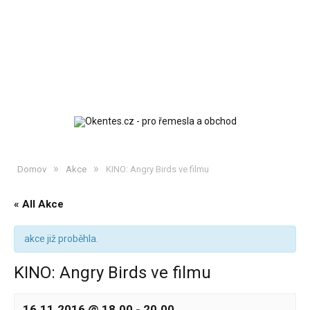
»
»
Domov
Akce
KINO: Angry Birds ve filmu
« All Akce
akce již proběhla.
KINO: Angry Birds ve filmu
16.11.2016 @ 18.00
-
20.00