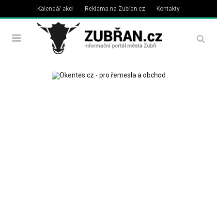
Kalendář akcí
Reklama na Zubřan.cz
Kontakty