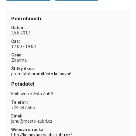
Podrobnosti
Datum:
25.5.2017
Čas:
17.00 - 19.00
Cena:
Zdarma
Štítky Akce:
promítání
,
promítání v knihovně
Pořadatel
Knihovna města Zubří
Telefon:
724 697 666
Email:
janu@mesto-zubri.cz
Webová stránka:
http://knihovna.mesto-zubri.cz/