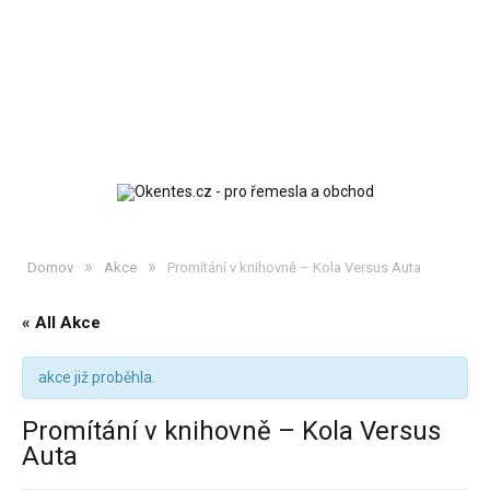
»
»
Domov
Akce
Promítání v knihovně – Kola Versus Auta
« All Akce
akce již proběhla.
Promítání v knihovně – Kola Versus
Auta