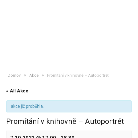
»
»
Domov
Akce
Promítání v knihovně – Autoportrét
« All Akce
akce již proběhla.
Promítání v knihovně – Autoportrét
7.10.2021 @ 17.00
-
18.30