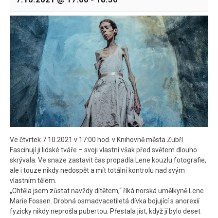
Ve čtvrtek 7.10.2021 v 17:00 hod. v Knihovně města Zubří
Fascinují ji lidské tváře – svoji vlastní však před světem dlouho
skrývala. Ve snaze zastavit čas propadla Lene kouzlu fotografie,
ale i touze nikdy nedospět a mít totální kontrolu nad svým
vlastním tělem.
„Chtěla jsem zůstat navždy dítětem,“ říká norská umělkyně Lene
Marie Fossen. Drobná osmadvacetiletá dívka bojující s anorexií
fyzicky nikdy neprošla pubertou. Přestala jíst, když jí bylo deset