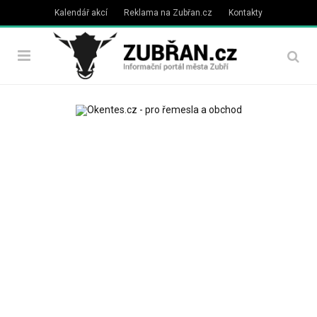
Kalendář akcí
Reklama na Zubřan.cz
Kontakty