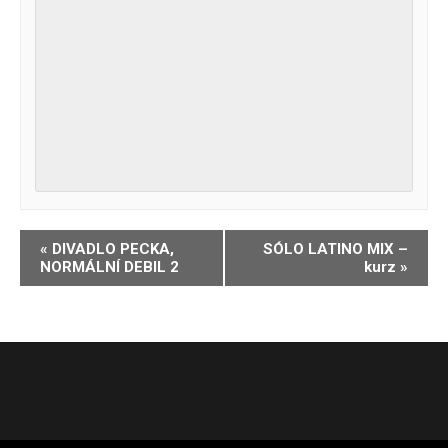
Navigace
«
DIVADLO PECKA,
SÓLO LATINO MIX –
NORMÁLNÍ DEBIL 2
kurz
»
pro
Akce