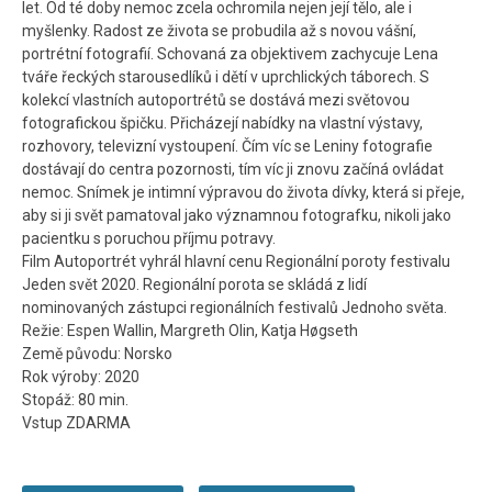
let. Od té doby nemoc zcela ochromila nejen její tělo, ale i
myšlenky. Radost ze života se probudila až s novou vášní,
portrétní fotografií. Schovaná za objektivem zachycuje Lena
tváře řeckých starousedlíků i dětí v uprchlických táborech. S
kolekcí vlastních autoportrétů se dostává mezi světovou
fotografickou špičku. Přicházejí nabídky na vlastní výstavy,
rozhovory, televizní vystoupení. Čím víc se Leniny fotografie
dostávají do centra pozornosti, tím víc ji znovu začíná ovládat
nemoc. Snímek je intimní výpravou do života dívky, která si přeje,
aby si ji svět pamatoval jako významnou fotografku, nikoli jako
pacientku s poruchou příjmu potravy.
Film Autoportrét vyhrál hlavní cenu Regionální poroty festivalu
Jeden svět 2020. Regionální porota se skládá z lidí
nominovaných zástupci regionálních festivalů Jednoho světa.
Režie: Espen Wallin, Margreth Olin, Katja Høgseth
Země původu: Norsko
Rok výroby: 2020
Stopáž: 80 min.
Vstup ZDARMA