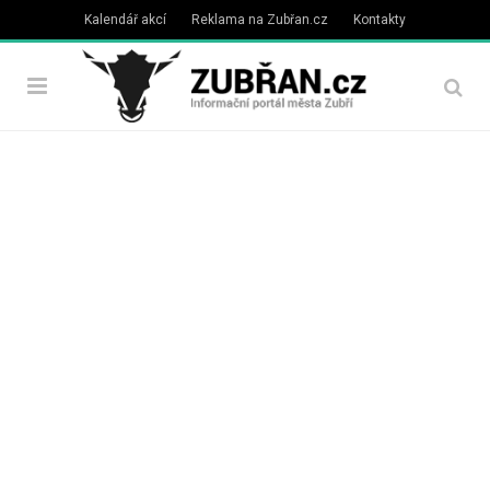
Kalendář akcí
Reklama na Zubřan.cz
Kontakty