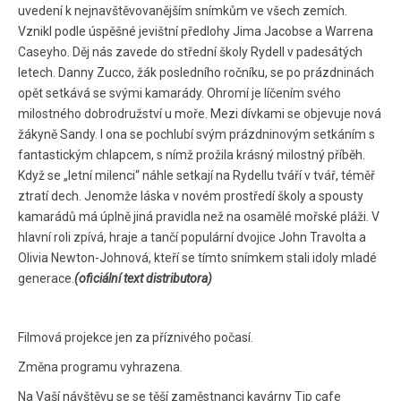
uvedení k nejnavštěvovanějším snímkům ve všech zemích.
Vznikl podle úspěšné jevištní předlohy Jima Jacobse a Warrena
Caseyho. Děj nás zavede do střední školy Rydell v padesátých
letech. Danny Zucco, žák posledního ročníku, se po prázdninách
opět setkává se svými kamarády. Ohromí je líčením svého
milostného dobrodružství u moře. Mezi dívkami se objevuje nová
žákyně Sandy. I ona se pochlubí svým prázdninovým setkáním s
fantastickým chlapcem, s nímž prožila krásný milostný příběh.
Když se „letní milenci“ náhle setkají na Rydellu tváří v tvář, téměř
ztratí dech. Jenomže láska v novém prostředí školy a spousty
kamarádů má úplně jiná pravidla než na osamělé mořské pláži. V
hlavní roli zpívá, hraje a tančí populární dvojice John Travolta a
Olivia Newton-Johnová, kteří se tímto snímkem stali idoly mladé
generace.
(oficiální text distributora)
Filmová projekce jen za příznivého počasí.
Změna programu vyhrazena.
Na Vaší návštěvu se se těší zaměstnanci kavárny Tip cafe