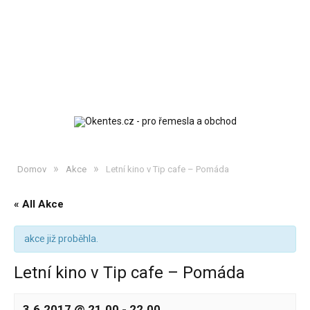
»
»
Domov
Akce
Letní kino v Tip cafe – Pomáda
« All Akce
akce již proběhla.
Letní kino v Tip cafe – Pomáda
3.6.2017 @ 21.00
-
22.00