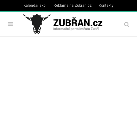
Kalendář akcí
Reklama na Zubřan.cz
Kontakty