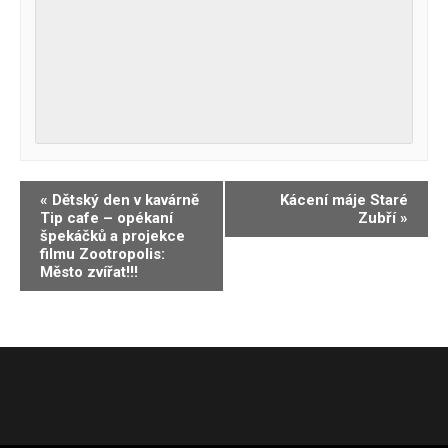
Navigace
«
Dětský den v kavárně
Kácení máje Staré
Tip cafe – opékaní
Zubří
»
pro
špekáčků a projekce
Akce
filmu Zootropolis:
Město zvířat!!!