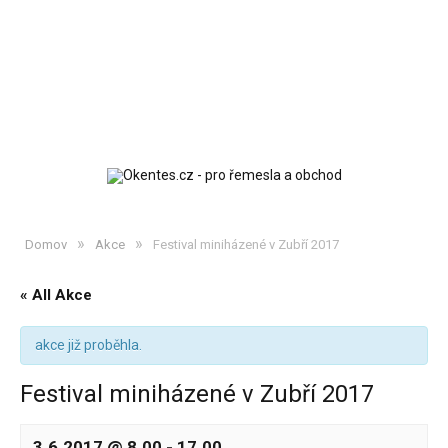
»
»
Domov
Akce
Festival miniházené v Zubří 2017
« All Akce
akce již proběhla.
Festival miniházené v Zubří 2017
3.6.2017 @ 8.00
-
17.00