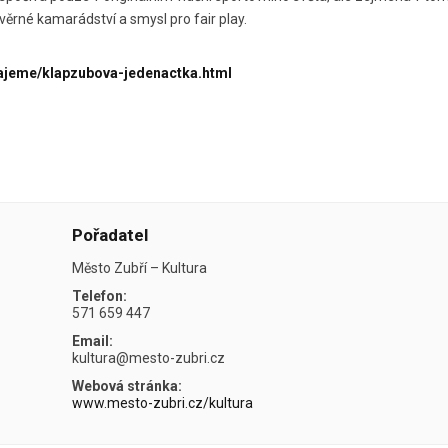
 věrné kamarádství a smysl pro fair play.
rajeme/klapzubova-jedenactka.html
Pořadatel
Město Zubří – Kultura
Telefon:
571 659 447
Email:
kultura@mesto-zubri.cz
Webová stránka:
www.mesto-zubri.cz/kultura