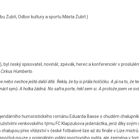
bu Zubří, Odbor kultury a sportu Města Zubří.)
yl český spisovatel, novinář, zpěvák, herec a konferenciér v proslul
a
Cirkus Humberto
.
ebo nechce ještě další dítě. Řekla, že by si přála holčičku. A já na to, že 
náct synů. A holka žádná. No safra porte, řekl sem si. A protože jsem ve své 
 legendárního humoristického románu Eduarda Basse o chudém chalupníkovi,
družstvími venkovského týmu FC Klapzubova jedenáctka, jenž díky svým s
alupou přes vítězství v české fotbalové lize až do finále v Lize mistrů
čívá pouze v originálním vidění sportovního světa, ale zejména v tom, 