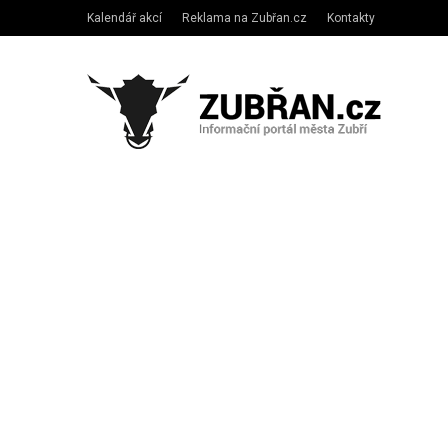
Kalendář akcí
Reklama na Zubřan.cz
Kontakty