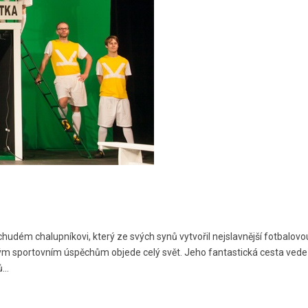
dém chalupníkovi, který ze svých synů vytvořil nejslavnější fotbalovo
m sportovním úspěchům objede celý svět. Jeho fantastická cesta vede 
rů…