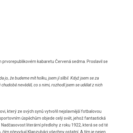
ém prvorepublikovém kabaretu Červená sedma. Proslavil se
teda jo, že budeme mít holku, jsem jí slíbil. Když jsem se za
chudobě nevěděl, co s nimi, rozhodl jsem se udělat z nich
 který ze svých synů vytvořil nejslavnější fotbalovou
portovním úspěchům objede celý svět, jehož fantastická
. Nadčasovost literární předlohy z roku 1922, která se od té
čím převyšují Klapzubáci všechny ostatní. A tím je nejen