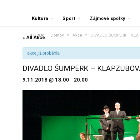
Kultura
Sport
Zájmové spolky
»
»
Domov
Akce
DIVADLO ŠUMPERK – KL
JSTE NA:
« All Akce
akce již proběhla.
DIVADLO ŠUMPERK – KLAPZUBO
9.11.2018 @ 18.00
-
20.00