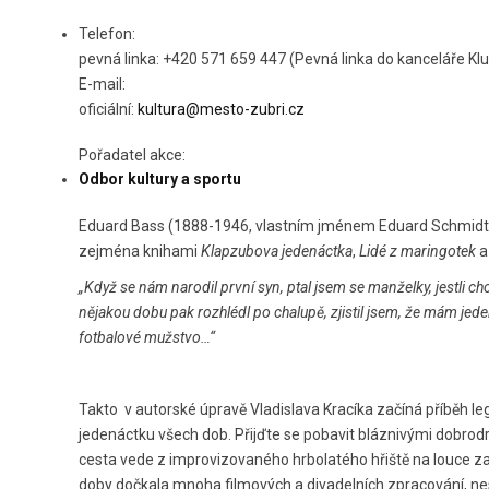
Telefon:
pevná linka: +420 571 659 447 (Pevná linka do kanceláře Klu
E-mail:
oficiální:
kultura@mesto-zubri.cz
Pořadatel akce:
Odbor kultury a sportu
Eduard Bass (1888-1946, vlastním jménem Eduard Schmidt), b
zejména knihami
Klapzubova jedenáctka
,
Lidé z maringotek
„Když se nám narodil první syn, ptal jsem se manželky, jestli chce n
nějakou dobu pak rozhlédl po chalupě, zjistil jsem, že mám jede
fotbalové mužstvo…“
Takto v autorské úpravě Vladislava Kracíka začíná příběh
jedenáctku všech dob. Přijďte se pobavit bláznivými dobro
cesta vede z improvizovaného hrbolatého hřiště na louce za ch
doby dočkala mnoha filmových a divadelních zpracování, nespo