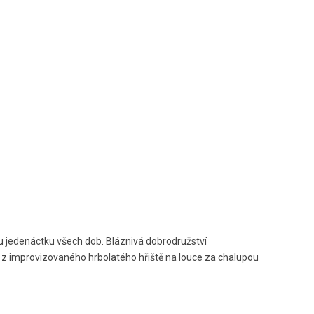
u jedenáctku všech dob. Bláznivá dobrodružství
z improvizovaného hrbolatého hřiště na louce za chalupou