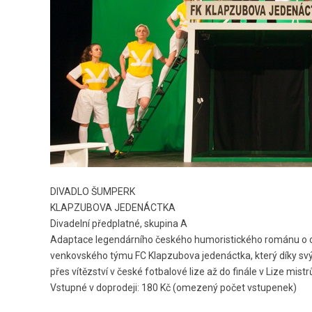
DIVADLO ŠUMPERK
KLAPZUBOVA JEDENÁCTKA
Divadelní předplatné, skupina A
Adaptace legendárního českého humoristického románu o chu
venkovského týmu FC Klapzubova jedenáctka, který díky svý
přes vítězství v české fotbalové lize až do finále v Lize mist
Vstupné v doprodeji: 180 Kč (omezený počet vstupenek)