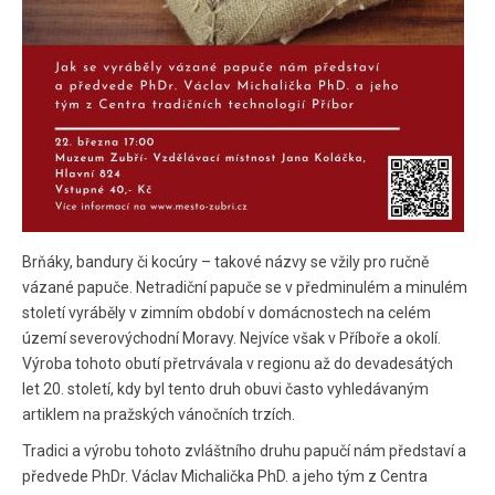
Brňáky, bandury či kocúry – takové názvy se vžily pro ručně
vázané papuče. Netradiční papuče se v předminulém a minulém
století vyráběly v zimním období v domácnostech na celém
území severovýchodní Moravy. Nejvíce však v Příboře a okolí.
Výroba tohoto obutí přetrvávala v regionu až do devadesátých
let 20. století, kdy byl tento druh obuvi často vyhledávaným
artiklem na pražských vánočních trzích.
Tradici a výrobu tohoto zvláštního druhu papučí nám představí a
předvede PhDr. Václav Michalička PhD. a jeho tým z Centra