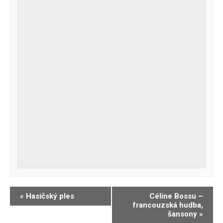
Navigace
«
Hasičský ples
Céline Bossu –
francouzská hudba,
pro
šansony
»
Akce