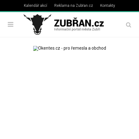
Kalendář akcí
Reklama na Zubřan.cz
Kontakty