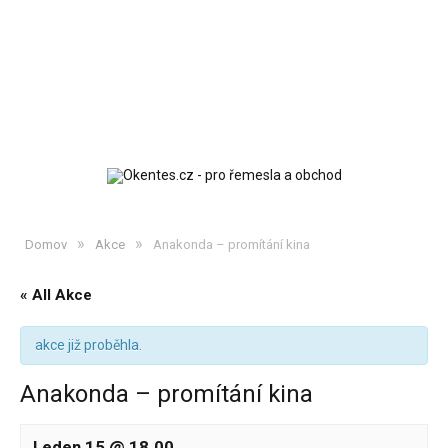
»
»
Domov
Akce
Anakonda – promítání kina
« All Akce
akce již proběhla.
Anakonda – promítání kina
Leden 15 @ 18.00