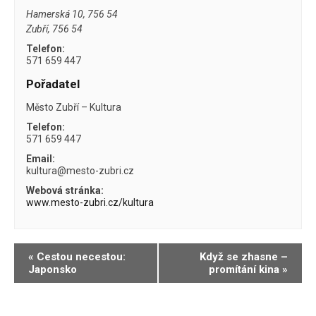
Hamerská 10, 756 54
Zubří
,
756 54
Telefon:
571 659 447
Pořadatel
Město Zubří – Kultura
Telefon:
571 659 447
Email:
kultura@mesto-zubri.cz
Webová stránka:
www.mesto-zubri.cz/kultura
Navigace
«
Cestou necestou:
Když se zhasne –
Japonsko
promítání kina
»
pro
Akce