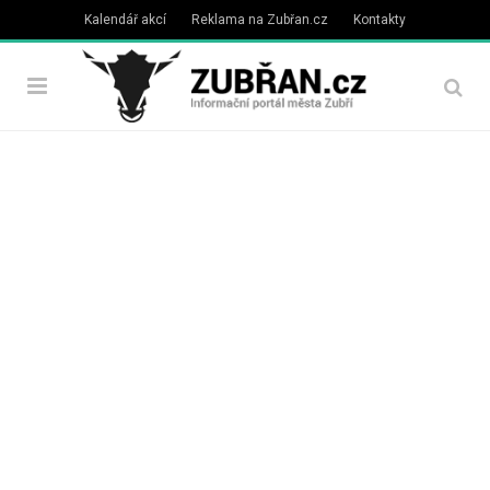
Kalendář akcí
Reklama na Zubřan.cz
Kontakty