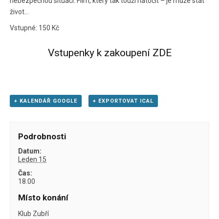
nebezpečnou situaci. Film, který tak touží natočit – je může stat
život…
Vstupné: 150 Kč
Vstupenky k zakoupení ZDE
+ KALENDÁŘ GOOGLE
+ EXPORTOVAT ICAL
Podrobnosti
Datum:
Leden 15
Čas:
18.00
Místo konání
Klub Zubří