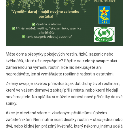
Máte doma přebytky pokojových rostlin, řízků, sazenic nebo
květináčů, které už nevyužijete? Přijďte na
zelený swap
– akci
zaměřenou na výměnu rostlin, kde nic nekupujete ani
neprodáváte, jen si vyměňujete rostlinné radosti s ostatními.
Zelený swap je skvělou příležitostí, jak dát druhý život rostlinám,
které ve vašem domově zabírají příliš místa, nebo které hledají
nové majitele. Na oplátku si můžete odnést nové přírůstky do své
sbírky.
Akce je otevřená všem – zkušeným pěstitelům i úplným
začátečníkům. Není nutné nosit desítky rostlin – stačí jedna nebo
dvě, nebo klidně jen prázdný květináč, který někomu jinému udělá