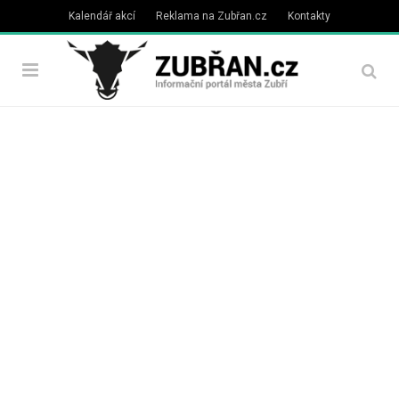
Kalendář akcí
Reklama na Zubřan.cz
Kontakty