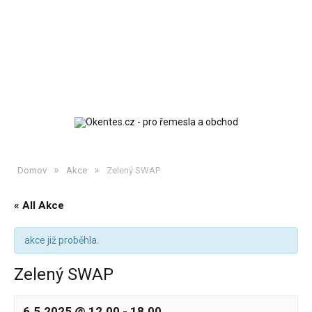
»
»
Domov
Akce
Zelený SWAP
« All Akce
akce již proběhla.
Zelený SWAP
6.5.2025 @ 12.00
-
18.00