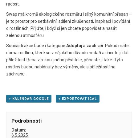
radost.
Swap má kromě ekologického rozměru i silný komunitní přesah –
je to prostor pro setkávání, sdílení zkušeností, inspiraci i povídání
o rostlinách. Přijďte, i když si jen chcete popovídat a nasát
zelenou atmosféru.
Součástí akce bude i kategorie
Adoptuj a zachraň
. Pokud máte
doma rostlinu, které se z nějakého důvodu nedaří a chcete jí dát
příležitost třeba v rukou jiného pěstitele, přineste ji také. Tyto
rostliny budou nabídnuty bez výměny, ale s příležitostí na
záchranu.
+ KALENDÁŘ GOOGLE
+ EXPORTOVAT ICAL
Podrobnosti
Datum:
6.5.2025