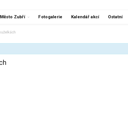
Město Zubří
Fotogalerie
Kalendář akcí
Ostatní
 kuželkách
ách