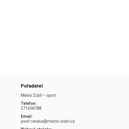
Pořadatel
Město Zubří – sport
Telefon:
571658788
Email:
josef.randus@mesto-zubri.cz