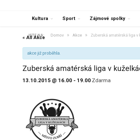
Kultura
Sport
Zájmové spolky
»
»
Domov
Akce
Zuberská amatérská liga v
JSTE NA:
« All Akce
akce již proběhla.
Zuberská amatérská liga v kuželk
13.10.2015 @ 16.00
-
19.00
Zdarma