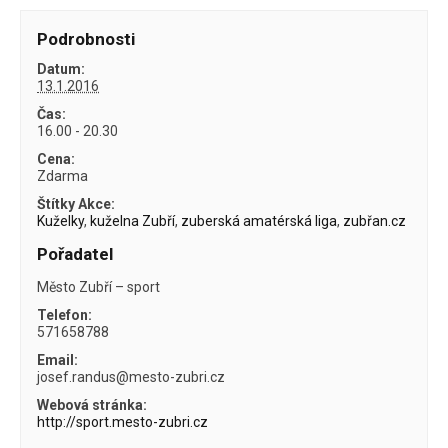
Podrobnosti
Datum:
13.1.2016
Čas:
16.00 - 20.30
Cena:
Zdarma
Štítky Akce:
Kuželky
,
kuželna Zubří
,
zuberská amatérská liga
,
zubřan.cz
Pořadatel
Město Zubří – sport
Telefon:
571658788
Email:
josef.randus@mesto-zubri.cz
Webová stránka:
http://sport.mesto-zubri.cz