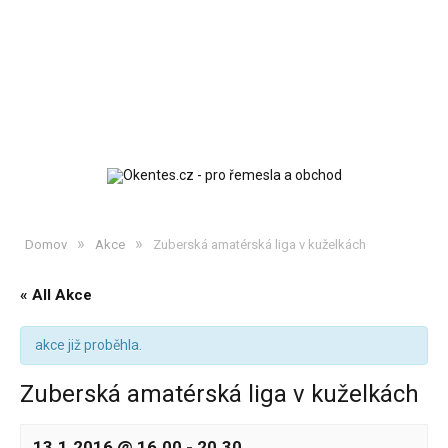
»
»
Domov
Akce
Zuberská amatérská liga v kuželkách
« All Akce
akce již proběhla.
Zuberská amatérská liga v kuželkách
13.1.2016 @ 16.00
-
20.30