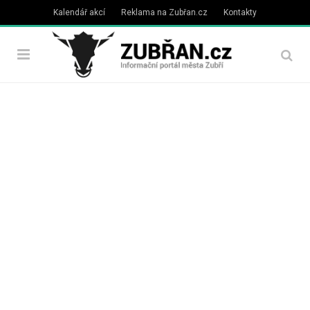
Kalendář akcí
Reklama na Zubřan.cz
Kontakty