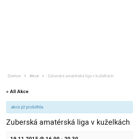
»
»
Domov
Akce
Zuberská amatérská liga v kuželkách
« All Akce
akce již proběhla.
Zuberská amatérská liga v kuželkách
19.11.2015 @ 16.00
-
20.30