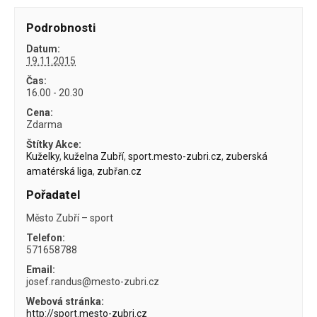
Podrobnosti
Datum:
19.11.2015
Čas:
16.00 - 20.30
Cena:
Zdarma
Štítky Akce:
Kuželky
,
kuželna Zubří
,
sport.mesto-zubri.cz
,
zuberská
amatérská liga
,
zubřan.cz
Pořadatel
Město Zubří – sport
Telefon:
571658788
Email:
josef.randus@mesto-zubri.cz
Webová stránka:
http://sport.mesto-zubri.cz