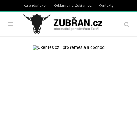
Kalendář akcí
Reklama na Zubřan.cz
Kontakty