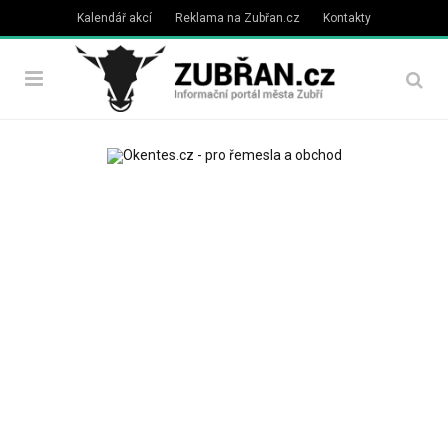
Kalendář akcí
Reklama na Zubřan.cz
Kontakty