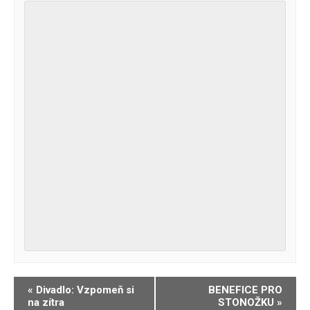
Navigace
«
Divadlo: Vzpomeň si
BENEFICE PRO
na zítra
STONOŽKU
»
pro