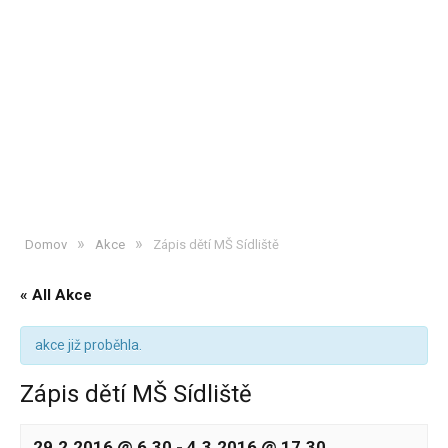
»
»
Domov
Akce
Zápis dětí MŠ Sídliště
« All Akce
akce již proběhla.
Zápis dětí MŠ Sídliště
29.2.2016 @ 6.30
-
4.3.2016 @ 17.30