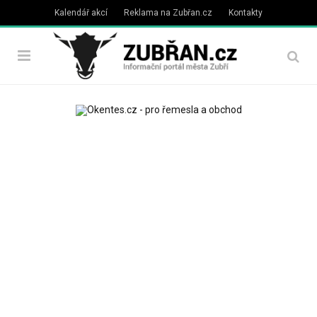
Kalendář akcí
Reklama na Zubřan.cz
Kontakty