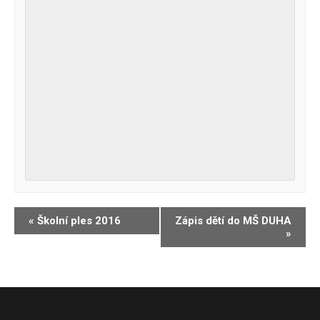
Navigace
«
Školní ples 2016
Zápis dětí do MŠ DUHA
»
pro
Akce