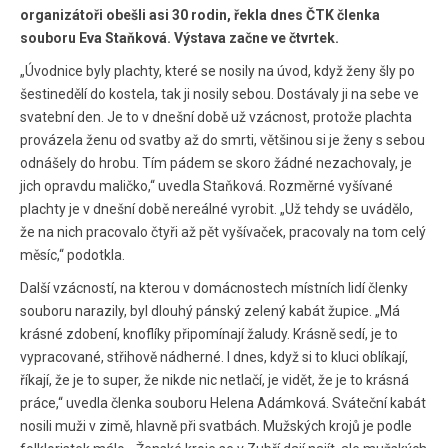
organizátoři obešli asi 30 rodin, řekla dnes ČTK členka
souboru Eva Staňková. Výstava začne ve čtvrtek.
„Úvodnice byly plachty, které se nosily na úvod, když ženy šly po
šestinedělí do kostela, tak ji nosily sebou. Dostávaly ji na sebe ve
svatební den. Je to v dnešní době už vzácnost, protože plachta
provázela ženu od svatby až do smrti, většinou si je ženy s sebou
odnášely do hrobu. Tím pádem se skoro žádné nezachovaly, je
jich opravdu maličko,“ uvedla Staňková. Rozměrné vyšívané
plachty je v dnešní době nereálné vyrobit. „Už tehdy se uvádělo,
že na nich pracovalo čtyři až pět vyšívaček, pracovaly na tom celý
měsíc,“ podotkla.
Další vzácností, na kterou v domácnostech místních lidí členky
souboru narazily, byl dlouhý pánský zelený kabát župice. „Má
krásné zdobení, knoflíky připomínají žaludy. Krásně sedí, je to
vypracované, střihově nádherné. I dnes, když si to kluci oblíkají,
říkají, že je to super, že nikde nic netlačí, je vidět, že je to krásná
práce,“ uvedla členka souboru Helena Adámková. Sváteční kabát
nosili muži v zimě, hlavně při svatbách. Mužských krojů je podle