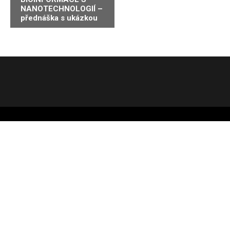
pro
NANOTECHNOLOGIÍ –
Akce
přednáška s ukázkou