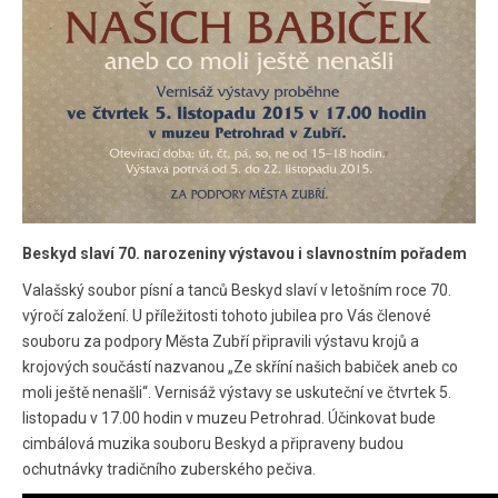
Beskyd slaví 70. narozeniny výstavou i slavnostním pořadem
Valašský soubor písní a tanců Beskyd slaví v letošním roce 70.
výročí založení. U příležitosti tohoto jubilea pro Vás členové
souboru za podpory Města Zubří připravili výstavu krojů a
krojových součástí nazvanou „Ze skříní našich babiček aneb co
moli ještě nenašli“. Vernisáž výstavy se uskuteční ve čtvrtek 5.
listopadu v 17.00 hodin v muzeu Petrohrad. Účinkovat bude
cimbálová muzika souboru Beskyd a připraveny budou
ochutnávky tradičního zuberského pečiva.