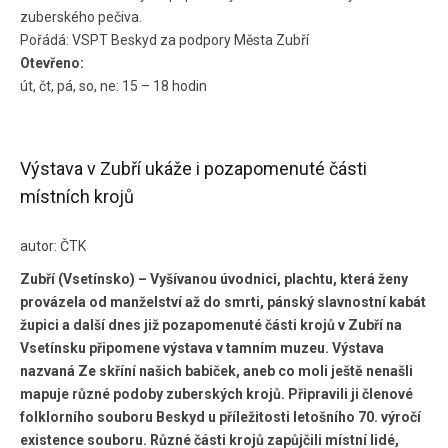
zuberského pečiva.
Pořádá: VSPT Beskyd za podpory Města Zubří
Otevřeno:
út, čt, pá, so, ne: 15 – 18 hodin
Výstava v Zubří ukáže i pozapomenuté části
místních krojů
autor: ČTK
Zubří (Vsetínsko) – Vyšívanou úvodnici, plachtu, která ženy
provázela od manželství až do smrti, pánský slavnostní kabát
župici a další dnes již pozapomenuté části krojů v Zubří na
Vsetínsku připomene výstava v tamním muzeu. Výstava
nazvaná Ze skříní našich babiček, aneb co moli ještě nenašli
mapuje různé podoby zuberských krojů. Připravili ji členové
folklorního souboru Beskyd u příležitosti letošního 70. výročí
existence souboru. Různé části krojů zapůjčili místní lidé,