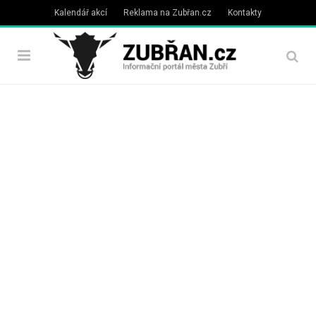
Kalendář akcí
Reklama na Zubřan.cz
Kontakty