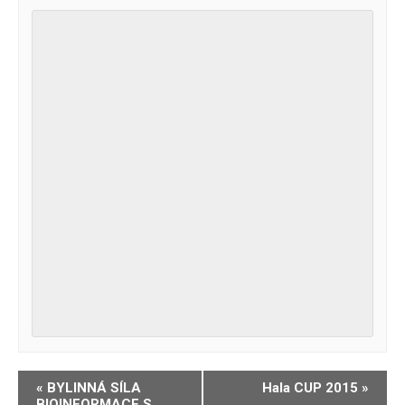
Navigace
«
BYLINNÁ SÍLA
Hala CUP 2015
»
BIOINFORMACE S