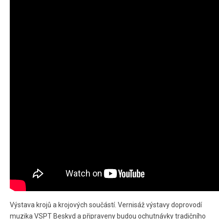
Výstava krojů a krojových součástí. Vernisáž výstavy doprovodí
muzika VSPT Beskyd a připraveny budou ochutnávky tradičního