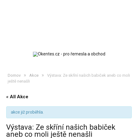
»
»
Domov
Akce
Výstava: Ze skříní našich babiček aneb co moli
ještě nenašli
« All Akce
akce již proběhla.
Výstava: Ze skříní našich babiček
aneb co moli ještě nenašli