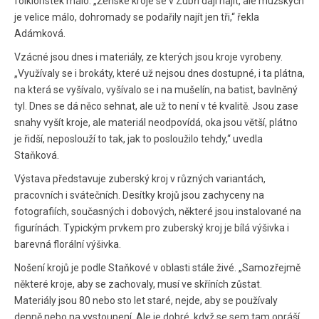
folkloristek málo. „Ženské kroje se v Zubří dají najít, ale mužských
je velice málo, dohromady se podařily najít jen tři,“ řekla
Adámková.
Vzácné jsou dnes i materiály, ze kterých jsou kroje vyrobeny.
„Využívaly se i brokáty, které už nejsou dnes dostupné, i ta plátna,
na která se vyšívalo, vyšívalo se i na mušelín, na batist, bavlněný
tyl. Dnes se dá něco sehnat, ale už to není v té kvalitě. Jsou zase
snahy vyšít kroje, ale materiál neodpovídá, oka jsou větší, plátno
je řidší, neposlouží to tak, jak to posloužilo tehdy,“ uvedla
Staňková.
Výstava představuje zuberský kroj v různých variantách,
pracovních i svátečních. Desítky krojů jsou zachyceny na
fotografiích, současných i dobových, některé jsou instalované na
figurínách. Typickým prvkem pro zuberský kroj je bílá výšivka i
barevná florální výšivka.
Nošení krojů je podle Staňkové v oblasti stále živé. „Samozřejmě
některé kroje, aby se zachovaly, musí ve skříních zůstat.
Materiály jsou 80 nebo sto let staré, nejde, aby se používaly
denně nebo na vystoupení. Ale je dobré, když se sem tam opráší,