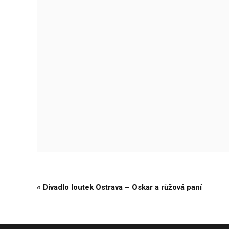
«
Divadlo loutek Ostrava – Oskar a růžová paní
Navigace
pro
Akce