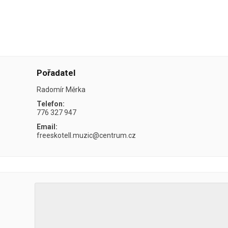
Pořadatel
Radomír Měrka
Telefon:
776 327 947
Email:
freeskotell.muzic@centrum.cz