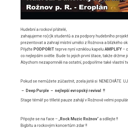
Hudební a rockoví přátelé,
zahajujeme ro(c)k studentů a za podpory hudebního projek
prezentovat a zahrají místní umělci z Rožnova a blízkého oko
Přijďte
PODPOŘIT
teprve nyní vzniklou kapelu
AMPLIFY
– c
co nejlepším světle. Bude to jejich první štace, takže držme j
Abychom nezapomněli na ostatní, podpoříme také vlastní tv
Pokud se nemůžete zúčastnit, zcela jistě si NENECHÁTE 
– Deep Purple – nejlepší evropský revival !!
Stage téměř po tříleté pauze zahájí v Rožnově velmi populá
Připojte se na face – „
Rock Muzic Rožnov
“ a sdílejte !!
Bigbítu a rockovým koncertům zdar !!