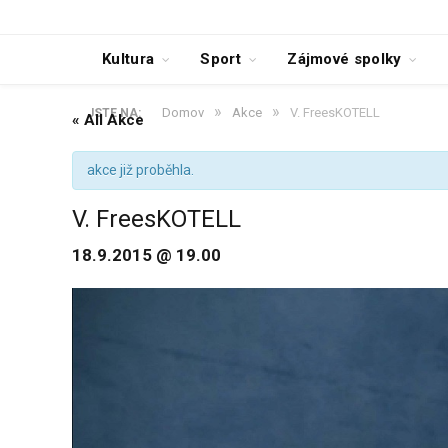
Kultura
Sport
Zájmové spolky
»
»
Domov
Akce
V. FreesKOTELL
JSTE NA:
« All Akce
akce již proběhla.
V. FreesKOTELL
18.9.2015 @ 19.00