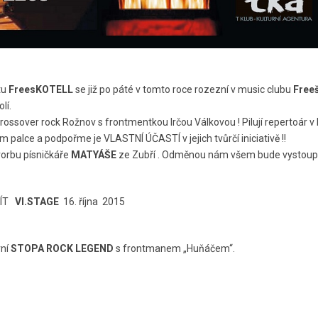
tu
FreesKOTELL
se již po páté v tomto roce rozezní v music clubu
Free
lí.
rossover rock Rožnov s frontmentkou Irčou Válkovou ! Pilují repertoár v
im palce a podpořme je VLASTNÍ ÚČASTÍ v jejich tvůrčí iniciativě !!
orbu písničkáře
MATYÁŠE
ze Zubří . Odměnou nám všem bude vystou
UJÍT
VI.STAGE
16. října 2015
rní
STOPA ROCK LEGEND
s frontmanem „Huňáčem“.