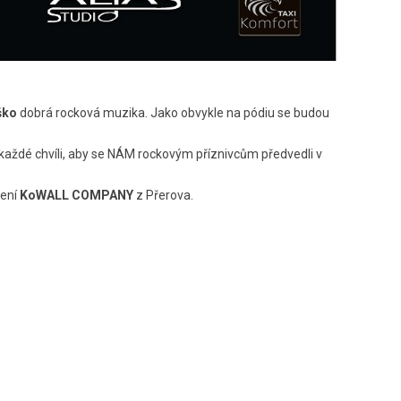
ško
dobrá rocková muzika. Jako obvykle na pódiu se budou
 každé chvíli, aby se NÁM rockovým příznivcům předvedli v
pení
KoWALL COMPANY
z Přerova.