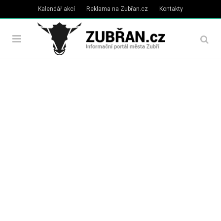
Kalendář akcí
Reklama na Zubřan.cz
Kontakty