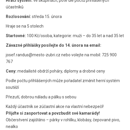
Hrací systém:
ve skupinách, poté dle počtu přihlášených
účastníků
Rozlosování:
středa 15. února
Hraje se na 5 stolech
Startovné:
100 Kč/osoba, kategorie: muži – do 35 let a nad 35 let
Závazné přihlášky posílejte do 14. února na email:
josef.randus@mesto-zubri.cz nebo volejte na mobil: 725 900
767
Ceny:
medailisté obdrží poháry, diplomy a drobné ceny
Podle počtu přihlášených může pořadatel změnit herní systém
soutěží
Přezutí, dobrou náladu a pálku s sebou
Každý účastník se zúčastní akce na vlastní nebezpečí!
Přijďte si zasportovat a povzbudit své kamarády!
Občerstvení zajištěno – párky v rohlíku, klobásy, čepované pivo,
nealko