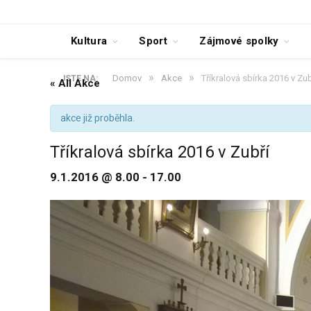
Kultura
Sport
Zájmové spolky
»
»
Domov
Akce
Tříkralová sbírka 2016 v Zub
JSTE NA:
« All Akce
akce již proběhla.
Tříkralová sbírka 2016 v Zubří
9.1.2016 @ 8.00
-
17.00