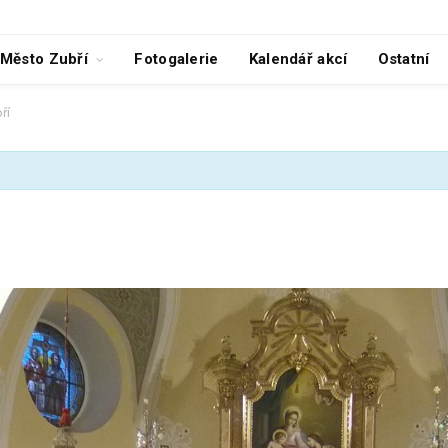
Město Zubří
Fotogalerie
Kalendář akcí
Ostatní
ří