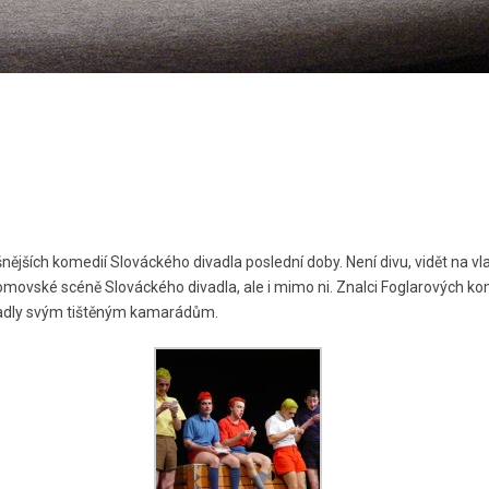
ějších komedií Slováckého divadla poslední doby. Není divu, vidět na vlas
domovské scéně Slováckého divadla, ale i mimo ni. Znalci Foglarových k
vypadly svým tištěným kamarádům.