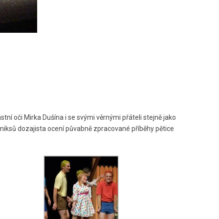
tní oči Mirka Dušína i se svými věrnými přáteli stejně jako
omiksů dozajista ocení půvabně zpracované příběhy pětice