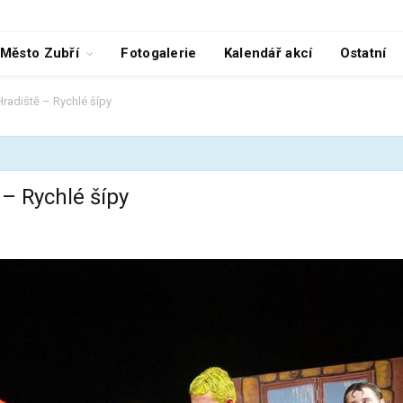
Město Zubří
Fotogalerie
Kalendář akcí
Ostatní
radiště – Rychlé šípy
– Rychlé šípy