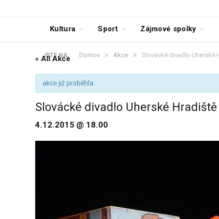
Kultura
Sport
Zájmové spolky
»
»
Domov
Akce
Slovácké divadlo Uherské H
JSTE NA:
« All Akce
akce již proběhla.
Slovácké divadlo Uherské Hradiště 
4.12.2015 @ 18.00