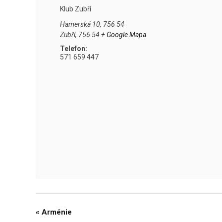
Klub Zubří
Hamerská 10, 756 54
Zubří
,
756 54
+ Google Mapa
Telefon:
571 659 447
«
Arménie
Navigace