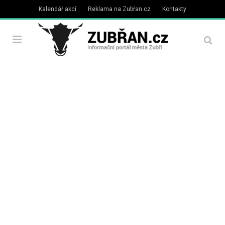
Kalendář akcí
Reklama na Zubřan.cz
Kontakty