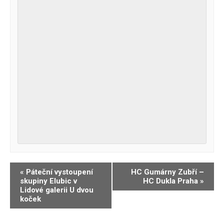
Navigace
«
Páteční vystoupení
HC Gumárny Zubří –
skupiny Elubic v
HC Dukla Praha
»
pro
Lidové galerii U dvou
Akce
koček