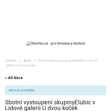
»
»
Domov
Akce
Sbotní vystoupení skupinyElubic v Lidové
galerii U dvou koček
« All Akce
akce již proběhla.
Sbotní vystoupení skupinyElubic v
Lidové galerii U dvou koček