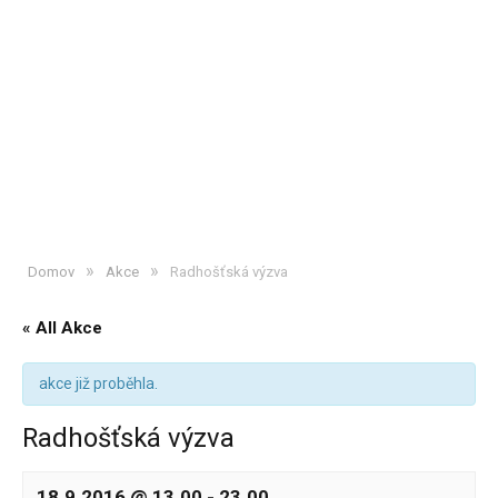
»
»
Domov
Akce
Radhošťská výzva
« All Akce
akce již proběhla.
Radhošťská výzva
18.9.2016 @ 13.00
-
23.00