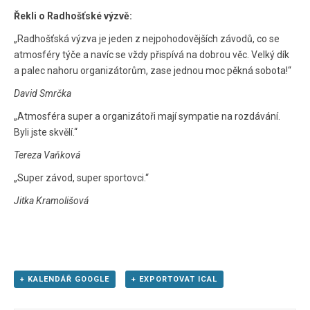
Řekli o Radhošťské výzvě:
„Radhošťská výzva
je jeden z nejpohodovějších závodů, co se
atmosféry týče a navíc se vždy přispívá na dobrou věc. Velký dík
a palec nahoru organizátorům, zase jednou moc pěkná sobota!“
David Smrčka
„Atmosféra super a organizátoři mají sympatie na rozdávání.
Byli jste skvělí.“
Tereza Vaňková
„Super závod, super sportovci.“
Jitka Kramolišová
+ KALENDÁŘ GOOGLE
+ EXPORTOVAT ICAL