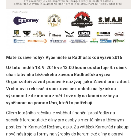
Máte zdravé nohy? Vyběhněte si Radhošťskou výzvu 2016
Už tuto neděli 18. 9. 2016 ve 13:00 hodin odstartuje 4. ročník
charitativního běžeckého závodu Radhošťská výzva.
Organizátoři závod pracovně nazývají jako Závod pro radost.
Vrcholoví i rekreační sportovci bez ohledu na fyzickou
výkonnost zde mohou změřit své síly na konci sezóny a
vyběhnout na pomoc těm, kteří to potřebují.
Cílem letošního ročníku je vyběhat finanční prostředky na
sociálně terapeutické dílny pro osoby s mentálním a tělesným
postižením Kamarád Rožnov, o.p.s. Za výtěžek Kamarád nakoupí
nové nástroje a formy na výrobky do keramické dílny a opraví