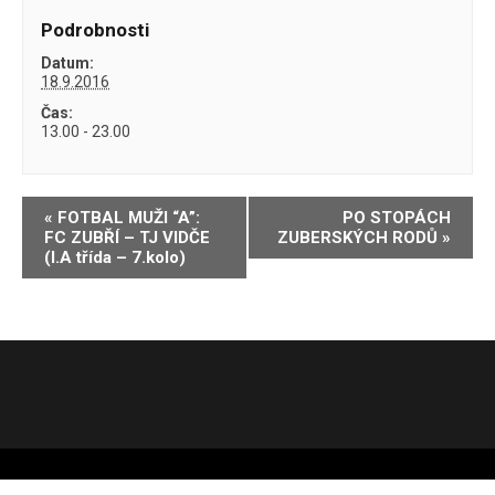
Podrobnosti
Datum:
18.9.2016
Čas:
13.00 - 23.00
Navigace
«
FOTBAL MUŽI “A”:
PO STOPÁCH
FC ZUBŘÍ – TJ VIDČE
ZUBERSKÝCH RODŮ
»
pro
(I.A třída – 7.kolo)
Akce