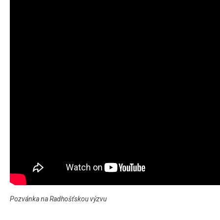
Pozvánka na Radhošťskou výzvu