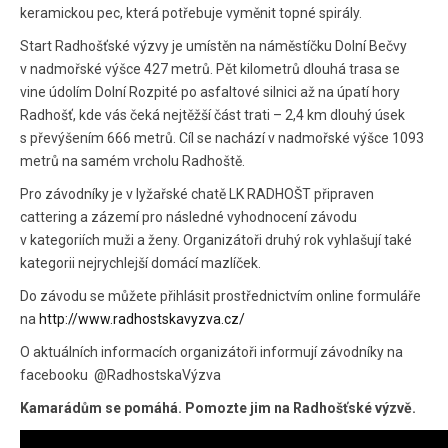
keramickou pec, která potřebuje vyměnit topné spirály.
Start Radhošťské výzvy je umístěn na náměstíčku Dolní Bečvy
v nadmořské výšce 427 metrů. Pět kilometrů dlouhá trasa se
vine údolím Dolní Rozpité po asfaltové silnici až na úpatí hory
Radhošť, kde vás čeká nejtěžší část trati – 2,4 km dlouhý úsek
s převýšením 666 metrů. Cíl se nachází v nadmořské výšce 1093
metrů na samém vrcholu Radhoště.
Pro závodníky je v lyžařské chatě LK RADHOŠT připraven
cattering a zázemí pro následné vyhodnocení závodu
v kategoriích muži a ženy. Organizátoři druhý rok vyhlašují také
kategorii nejrychlejší domácí mazlíček.
Do závodu se můžete přihlásit prostřednictvím online formuláře
na
http://www.radhostskavyzva.cz/
O aktuálních informacích organizátoři informují závodníky na
facebooku @RadhostskaVýzva
Kamarádům se pomáhá. Pomozte jim na Radhošťské výzvě.