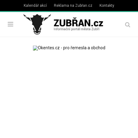
Kalendář akcí
Reklama na Zubřan.cz
Kontakty